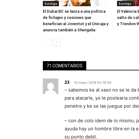
Euroliga
Euroliga
El Dubai BC se lanza a una política
El Valencia 
de fichajes y cesiones que
salto de ca
benefician al Joventut y el Unicaja y
y Trendon W
anuncia también a Shengelia
71 COMENTARIOS
23
14 mayo 2018 En 19:56
– sabemos ke al xaxo no se le da 
para atacarle, yo le postearia con
penetre y ke se las juegue por de
– con de colo idem de lo mismo, p
ayuda hay un hombre libre en la es
su punto debil.