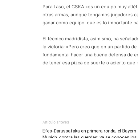
Para Laso, el CSKA «es un equipo muy atlét
otras armas, aunque tengamos jugadores ca
ganar como equipo, que es lo importante par
El técnico madridista, asimismo, ha señalado
la victoria: «Pero creo que en un partido d
fundamental hacer una buena defensa de equ
de tener esa pizca de suerte o acierto que 
Artículo anterior
Efes-Darussafaka en primera ronda; el Bayern
Munich, contra las cuerdas; ya se conocen los