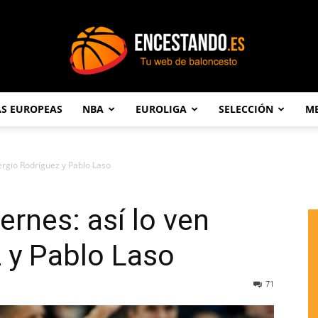
AS EUROPEAS
NBA
EUROLIGA
SELECCIÓN
ME
Encestando.es
Sergio Rodríguez y Pablo Laso
iernes: así lo ven
 y Pablo Laso
71