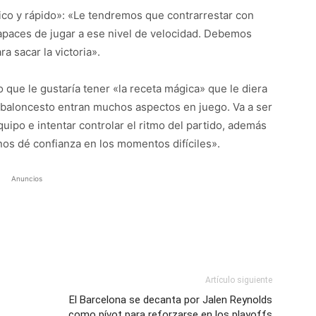
ico y rápido»: «Le tendremos que contrarrestar con
paces de jugar a ese nivel de velocidad. Debemos
a sacar la victoria».
 que le gustaría tener «la receta mágica» que le diera
e baloncesto entran muchos aspectos en juego. Va a ser
ipo e intentar controlar el ritmo del partido, además
nos dé confianza en los momentos difíciles».
Anuncios
Artículo siguiente
El Barcelona se decanta por Jalen Reynolds
como pívot para reforzarse en los playoffs