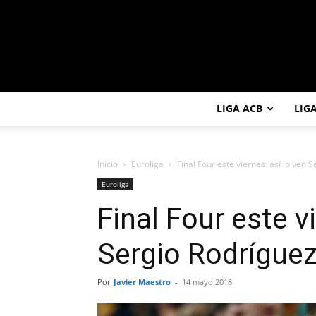
LIGA ACB
LIG
Inicio
Euroliga
Final Four este viernes: así lo ven 
Euroliga
Final Four este v
Sergio Rodríguez
Por
Javier Maestro
-
14 mayo 2018