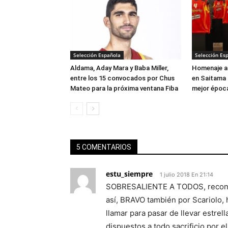
Selección Española
Selección Es
Aldama, Aday Mara y Baba Miller,
Homenaje a 
entre los 15 convocados por Chus
en Saitama 
Mateo para la próxima ventana Fiba
mejor época
5 COMENTARIOS
estu_siempre
1 julio 2018 En 21:14
SOBRESALIENTE A TODOS, recono
así, BRAVO también por Scariolo, 
llamar para pasar de llevar estrel
dispuestos a todo sacrificio por e