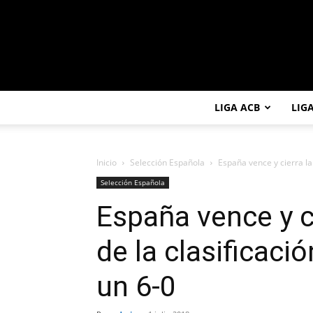
LIGA ACB
LIG
Inicio
Selección Española
España vence y cierra la 
Selección Española
España vence y c
de la clasificaci
un 6-0