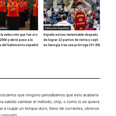
pañola
Selección Española
la selección que fue oro
España estuvo lamentable después
2006 y abrió paso a la
de lograr 22 puntos de renta y cayó
 del baloncesto español
en Georgia tras una prórroga (91-89)
zcamos que ninguno pensábamos que esto acabaría
ha sabido cambiar el método, chip, o como lo se quiera
las a cuajar un bloque duro, lleno de currantes, obreros
l conjunto.