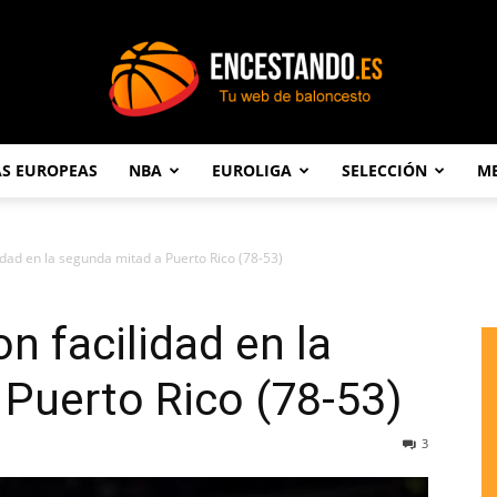
AS EUROPEAS
NBA
EUROLIGA
SELECCIÓN
ME
Encestando.es
dad en la segunda mitad a Puerto Rico (78-53)
n facilidad en la
Puerto Rico (78-53)
3