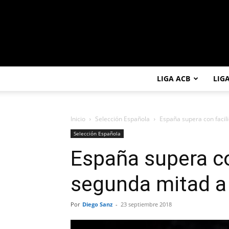
LIGA ACB
LIG
Inicio
Selección Española
España supera con facili
Selección Española
España supera co
segunda mitad a 
Por
Diego Sanz
-
23 septiembre 2018