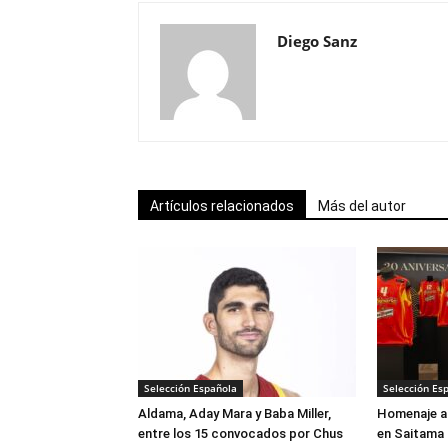
Diego Sanz
Artículos relacionados
Más del autor
Selección Española
Selección Es
Aldama, Aday Mara y Baba Miller,
Homenaje a 
entre los 15 convocados por Chus
en Saitama 