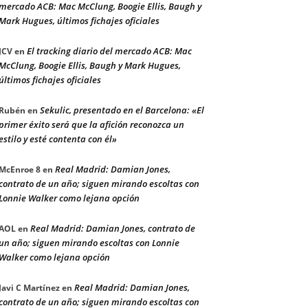
mercado ACB: Mac McClung, Boogie Ellis, Baugh y
Mark Hugues, últimos fichajes oficiales
El tracking diario del mercado ACB: Mac
JCV
en
McClung, Boogie Ellis, Baugh y Mark Hugues,
últimos fichajes oficiales
Sekulic, presentado en el Barcelona: «El
Rubén
en
primer éxito será que la afición reconozca un
estilo y esté contenta con él»
Real Madrid: Damian Jones,
McEnroe 8
en
contrato de un año; siguen mirando escoltas con
Lonnie Walker como lejana opción
Real Madrid: Damian Jones, contrato de
AOL
en
un año; siguen mirando escoltas con Lonnie
Walker como lejana opción
Real Madrid: Damian Jones,
Javi C Martínez
en
contrato de un año; siguen mirando escoltas con