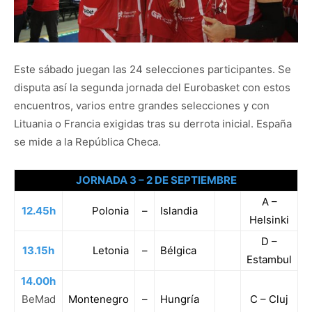
Este sábado juegan las 24 selecciones participantes. Se
disputa así la segunda jornada del Eurobasket con estos
encuentros, varios entre grandes selecciones y con
Lituania o Francia exigidas tras su derrota inicial. España
se mide a la República Checa.
JORNADA 3 – 2 DE SEPTIEMBRE
A –
12.45h
Polonia
–
Islandia
Helsinki
D –
13.15h
Letonia
–
Bélgica
Estambul
14.00h
BeMad
Montenegro
–
Hungría
C – Cluj