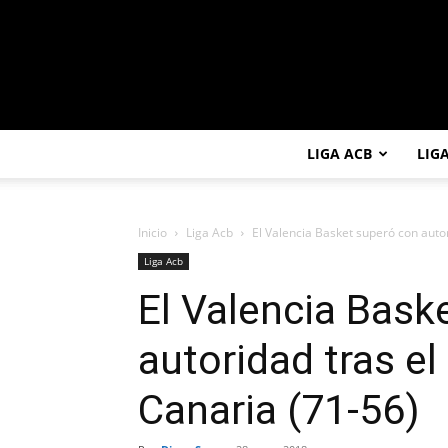
LIGA ACB
LIG
Inicio
Liga Acb
El Valencia Basket superó con autor
Liga Acb
El Valencia Bask
autoridad tras e
Canaria (71-56)