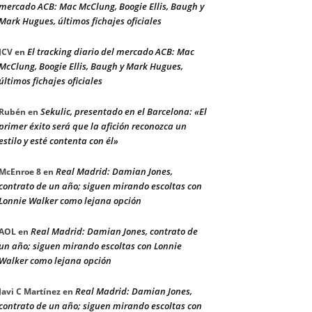
mercado ACB: Mac McClung, Boogie Ellis, Baugh y
Mark Hugues, últimos fichajes oficiales
El tracking diario del mercado ACB: Mac
JCV
en
McClung, Boogie Ellis, Baugh y Mark Hugues,
últimos fichajes oficiales
Sekulic, presentado en el Barcelona: «El
Rubén
en
primer éxito será que la afición reconozca un
estilo y esté contenta con él»
Real Madrid: Damian Jones,
McEnroe 8
en
contrato de un año; siguen mirando escoltas con
Lonnie Walker como lejana opción
Real Madrid: Damian Jones, contrato de
AOL
en
un año; siguen mirando escoltas con Lonnie
Walker como lejana opción
Real Madrid: Damian Jones,
Javi C Martínez
en
contrato de un año; siguen mirando escoltas con