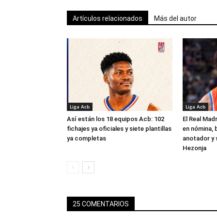
Artículos relacionados
Más del autor
Liga Acb
Liga Acb
Así están los 18 equipos Acb: 102
El Real Madr
fichajes ya oficiales y siete plantillas
en nómina, 
ya completas
anotador y s
Hezonja
25 COMENTARIOS