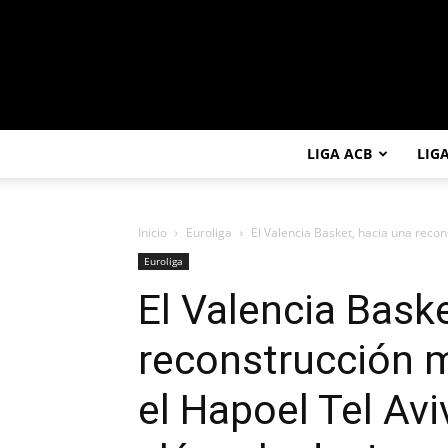
LIGA ACB
LIG
Inicio
Euroliga
El Valencia Basket, hacia una recons
Euroliga
El Valencia Bask
reconstrucción m
el Hapoel Tel Avi