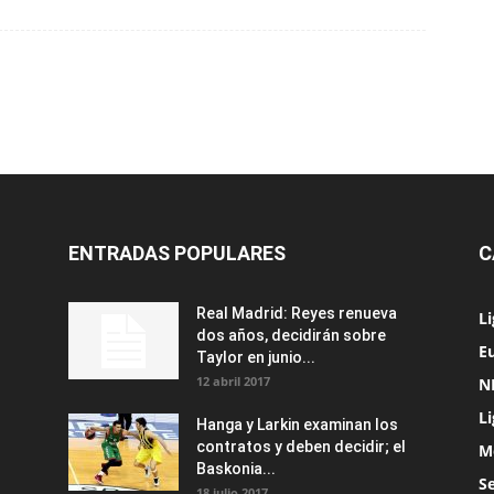
ENTRADAS POPULARES
C
Real Madrid: Reyes renueva
L
dos años, decidirán sobre
Eu
Taylor en junio...
12 abril 2017
N
L
Hanga y Larkin examinan los
contratos y deben decidir; el
M
Baskonia...
S
18 julio 2017