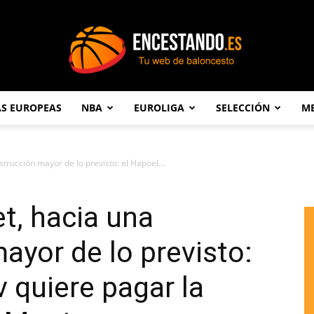
AS EUROPEAS
NBA
EUROLIGA
SELECCIÓN
ME
Encestando.es
trucción mayor de lo previsto: el Hapoel...
et, hacia una
ayor de lo previsto:
v quiere pagar la