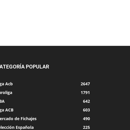
ATEGORÍA POPULAR
iga Acb
2647
roliga
1791
BA
642
iga ACB
603
ercado de Fichajes
490
elección Española
225