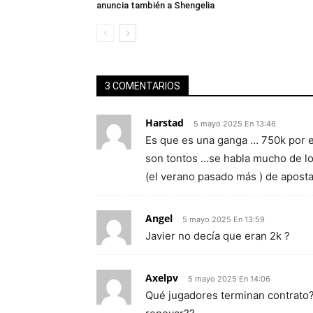
anuncia también a Shengelia
3 COMENTARIOS
Harstad
5 mayo 2025 En 13:46
Es que es una ganga … 750k por es
son tontos …se habla mucho de l
(el verano pasado más ) de apostar
Angel
5 mayo 2025 En 13:59
Javier no decía que eran 2k ?
Axelpv
5 mayo 2025 En 14:06
Qué jugadores terminan contrato?