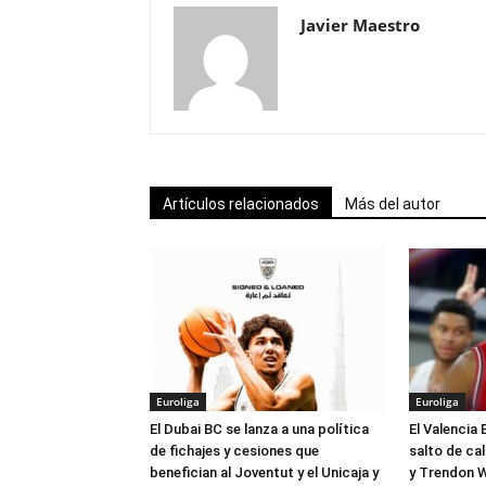
Javier Maestro
Artículos relacionados
Más del autor
Euroliga
Euroliga
El Dubai BC se lanza a una política
El Valencia 
de fichajes y cesiones que
salto de ca
benefician al Joventut y el Unicaja y
y Trendon W