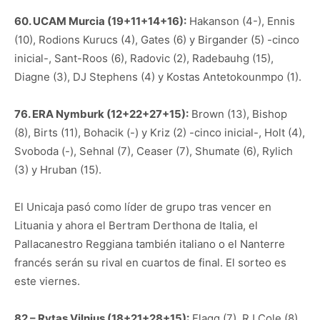
60. UCAM Murcia (19+11+14+16):
Hakanson (4-), Ennis
(10), Rodions Kurucs (4), Gates (6) y Birgander (5) -cinco
inicial-, Sant-Roos (6), Radovic (2), Radebauhg (15),
Diagne (3), DJ Stephens (4) y Kostas Antetokounmpo (1).
76. ERA Nymburk (12+22+27+15):
Brown (13), Bishop
(8), Birts (11), Bohacik (-) y Kriz (2) -cinco inicial-, Holt (4),
Svoboda (-), Sehnal (7), Ceaser (7), Shumate (6), Rylich
(3) y Hruban (15).
El Unicaja pasó como líder de grupo tras vencer en
Lituania y ahora el Bertram Derthona de Italia, el
Pallacanestro Reggiana también italiano o el Nanterre
francés serán su rival en cuartos de final. El sorteo es
este viernes.
82 – Rytas Vilnius (18+21+28+15):
Flagg (7), RJ Cole (8),