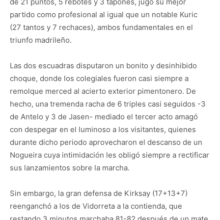
de 21 puntos, 5 rebotes y 3 tapones, jugó su mejor
partido como profesional al igual que un notable Kuric
(27 tantos y 7 rechaces), ambos fundamentales en el
triunfo madrileño.
Las dos escuadras disputaron un bonito y desinhibido
choque, donde los colegiales fueron casi siempre a
remolque merced al acierto exterior pimentonero. De
hecho, una tremenda racha de 6 triples casi seguidos -3
de Antelo y 3 de Jasen- mediado el tercer acto amagó
con despegar en el luminoso a los visitantes, quienes
durante dicho periodo aprovecharon el descanso de un
Nogueira cuya intimidación les obligó siempre a rectificar
sus lanzamientos sobre la marcha.
Sin embargo, la gran defensa de Kirksay (17+13+7)
reenganchó a los de Vidorreta a la contienda, que
restando 3 minutos marchaba 81-82 después de un mate