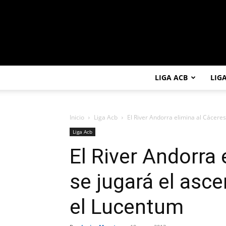
LIGA ACB
LIG
Inicio
Liga Acb
El River Andorra elimina al Cáceres 
Liga Acb
El River Andorra 
se jugará el asc
el Lucentum