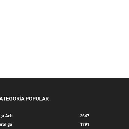
ATEGORÍA POPULAR
iga Acb
2647
roliga
1791