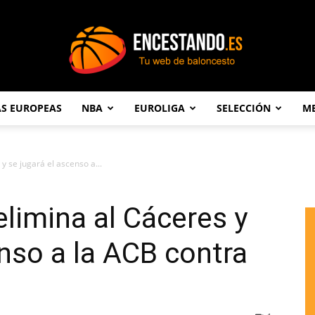
AS EUROPEAS
NBA
EUROLIGA
SELECCIÓN
ME
Encestando.es
y se jugará el ascenso a...
elimina al Cáceres y
enso a la ACB contra