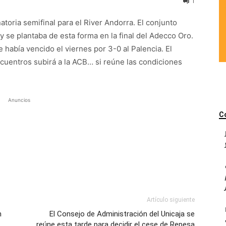
1
atoria semifinal para el River Andorra. El conjunto
 se plantaba de esta forma en la final del Adecco Oro.
e había vencido el viernes por 3-0 al Palencia. El
ncuentros subirá a la ACB… si reúne las condiciones
Anuncios
C
Artículo siguiente
n
El Consejo de Administración del Unicaja se
reúne esta tarde para decidir el cese de Repesa