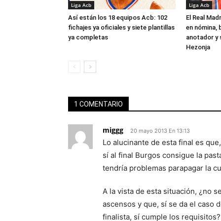
Liga Acb
Liga Acb
Así están los 18 equipos Acb: 102
El Real Madr
fichajes ya oficiales y siete plantillas
en nómina, 
ya completas
anotador y s
Hezonja
1 COMENTARIO
miggg
20 mayo 2013 En 13:13
Lo alucinante de esta final es qu
sí al final Burgos consigue la pas
tendría problemas parapagar la cu
A la vista de esta situación, ¿no 
ascensos y que, sí se da el caso 
finalista, sí cumple los requisitos?