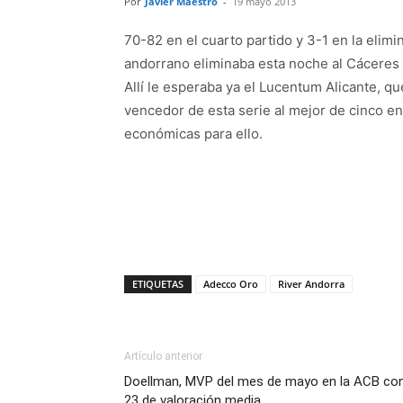
Por
Javier Maestro
-
19 mayo 2013
70-82 en el cuarto partido y 3-1 en la elimin
andorrano eliminaba esta noche al Cáceres y
Allí le esperaba ya el Lucentum Alicante, qu
vencedor de esta serie al mejor de cinco e
económicas para ello.
ETIQUETAS
Adecco Oro
River Andorra
Artículo anterior
Doellman, MVP del mes de mayo en la ACB co
23 de valoración media