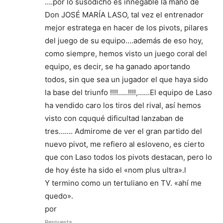
….por lo susodicho es innegable la mano de
Don JOSÉ MARÍA LASO, tal vez el entrenador
mejor estratega en hacer de los pivots, pilares
del juego de su equipo….además de eso hoy,
como siempre, hemos visto un juego coral del
equipo, es decir, se ha ganado aportando
todos, sin que sea un jugador el que haya sido
la base del triunfo !!!!…..!!!!,……El equipo de Laso
ha vendido caro los tiros del rival, así hemos
visto con cququé dificultad lanzaban de
tres……. Admirome de ver el gran partido del
nuevo pivot, me refiero al esloveno, es cierto
que con Laso todos los pivots destacan, pero lo
de hoy éste ha sido el «nom plus ultra».l
Y termino como un tertuliano en TV. «ahí me
quedo».
por
Respuesta