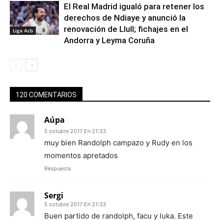
El Real Madrid igualó para retener los
derechos de Ndiaye y anunció la
renovación de Llull; fichajes en el
Liga Acb
Andorra y Leyma Coruña
120 COMENTARIOS
Aúpa
5 octubre 2017 En 21:33
muy bien Randolph campazo y Rudy en los
momentos apretados
Respuesta
Sergi
5 octubre 2017 En 21:33
Buen partido de randolph, facu y luka. Este