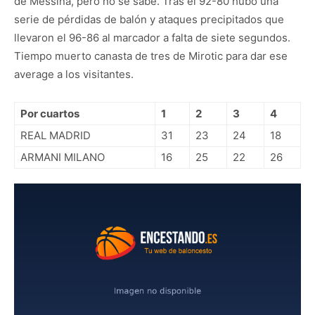
de Messina, pero no se sabe. Tras el 92-80 hubo una
serie de pérdidas de balón y ataques precipitados que
llevaron el 96-86 al marcador a falta de siete segundos.
Tiempo muerto canasta de tres de Mirotic para dar ese
average a los visitantes.
Por cuartos
1
2
3
4
REAL MADRID
31
23
24
18
ARMANI MILANO
16
25
22
26