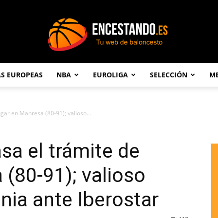
AS EUROPEAS
NBA
EUROLIGA
SELECCIÓN
ME
Encestando.es
ugar en Manresa (80-91); valioso...
sa el trámite de
 (80-91); valioso
nia ante Iberostar