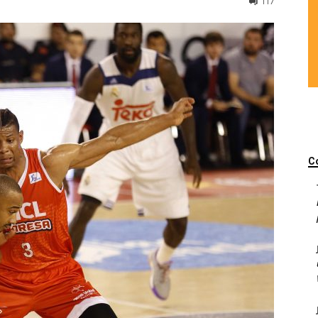
117
C