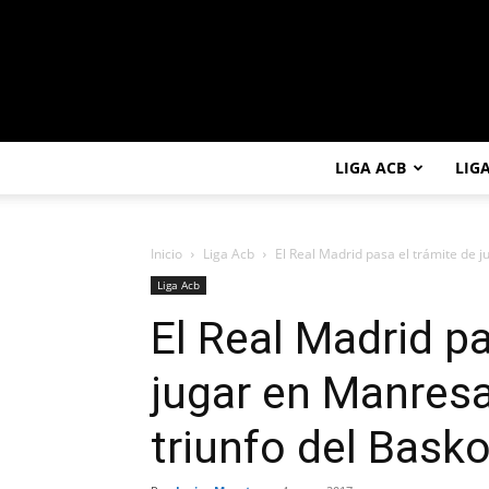
LIGA ACB
LIG
Inicio
Liga Acb
El Real Madrid pasa el trámite de j
Liga Acb
El Real Madrid pa
jugar en Manresa
triunfo del Basko