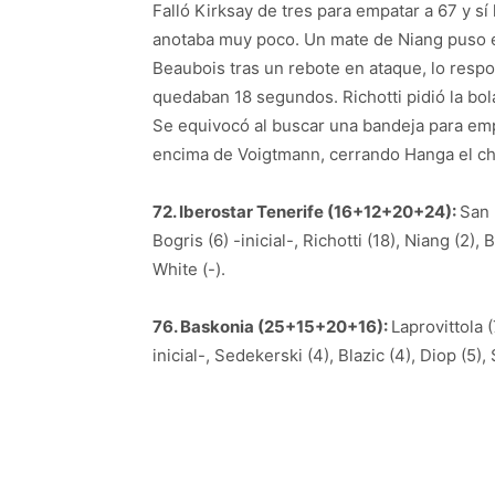
Falló Kirksay de tres para empatar a 67 y s
anotaba muy poco. Un mate de Niang puso e
Beaubois tras un rebote en ataque, lo res
quedaban 18 segundos. Richotti pidió la bol
Se equivocó al buscar una bandeja para empa
encima de Voigtmann, cerrando Hanga el cho
72. Iberostar Tenerife (16+12+20+24):
San 
Bogris (6) -inicial-, Richotti (18), Niang (2),
White (-).
76. Baskonia (25+15+20+16):
Laprovittola (
inicial-, Sedekerski (4), Blazic (4), Diop (5),