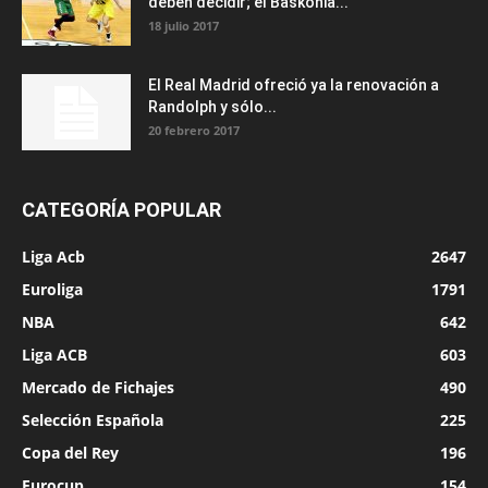
deben decidir; el Baskonia...
18 julio 2017
El Real Madrid ofreció ya la renovación a
Randolph y sólo...
20 febrero 2017
CATEGORÍA POPULAR
Liga Acb
2647
Euroliga
1791
NBA
642
Liga ACB
603
Mercado de Fichajes
490
Selección Española
225
Copa del Rey
196
Eurocup
154