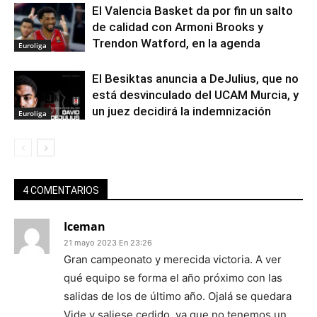
El Valencia Basket da por fin un salto
de calidad con Armoni Brooks y
Trendon Watford, en la agenda
Euroliga
El Besiktas anuncia a DeJulius, que no
está desvinculado del UCAM Murcia, y
un juez decidirá la indemnización
Euroliga
4 COMENTARIOS
Iceman
21 mayo 2023 En 23:26
Gran campeonato y merecida victoria. A ver
qué equipo se forma el año próximo con las
salidas de los de último año. Ojalá se quedara
Vide y saliese cedido, ya que no tenemos un