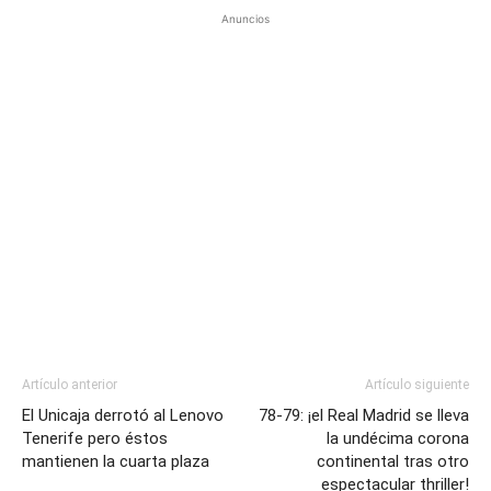
Anuncios
Artículo anterior
Artículo siguiente
El Unicaja derrotó al Lenovo
78-79: ¡el Real Madrid se lleva
Tenerife pero éstos
la undécima corona
mantienen la cuarta plaza
continental tras otro
espectacular thriller!