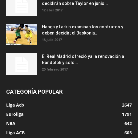
decidirán sobre Taylor en junio...
12 abril 2017
Hanga y Larkin examinan los contratos y
deben decidir; el Baskonia...
18 julio 2017
El Real Madrid ofreció ya la renovación a
Randolph y sólo...
20 febrero 2017
CATEGORÍA POPULAR
Liga Acb
2647
Euroliga
1791
NBA
642
Liga ACB
603