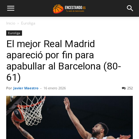
Inicio
Euroliga
Euroliga
El mejor Real Madrid
apareció por fin para
apabullar al Barcelona (80-
61)
Por
Javier Maestro
-
16 enero 2026
252