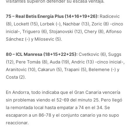
visitantes supieron defender su escasa ventaja.
75 – Real Betis Energía Plus (14+16+19+26):
Radicevic
(8), Lockett (15), Lorbek (-), Nachbar (13), Zoric (8) -cinco
inicial-, Triguero (6), Stojanovski (12), Chery (8), Alfonso
Sánchez (-) y Milosevic (5).
80 – ICL Manresa (18+15+22+25):
Cvetkovic (6), Suggs
(12), Pere Tomás (8), Auda (19), Andric (13) -cinco inicial-,
Aranitovic (10), Cakarun (5), Trapani (5), Belemene (-) y
Costa (2).
En Andorra, todo indicaba que el Gran Canaria vencería
sin problemas viendo el 52-69 del minuto 25. Pero llegó
la remontada local hasta empatar a 74 en el 34. Se
escaparon a un 86-78 y el conjunto canario ya no supo
reaccionar.