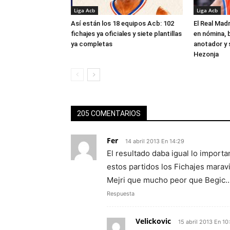
Liga Acb
Liga Acb
Así están los 18 equipos Acb: 102
El Real Madr
fichajes ya oficiales y siete plantillas
en nómina, 
ya completas
anotador y s
Hezonja
205 COMENTARIOS
Fer
14 abril 2013 En 14:29
El resultado daba igual lo import
estos partidos los Fichajes mara
Mejri que mucho peor que Begic…
Respuesta
Velickovic
15 abril 2013 En 10: