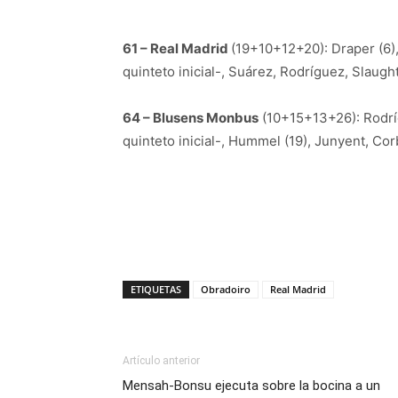
61 – Real Madrid
(19+10+12+20): Draper (6), 
quinteto inicial-, Suárez, Rodríguez, Slaughter
64 – Blusens Monbus
(10+15+13+26): Rodrígu
quinteto inicial-, Hummel (19), Junyent, Corb
ETIQUETAS
Obradoiro
Real Madrid
Artículo anterior
Mensah-Bonsu ejecuta sobre la bocina a un