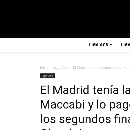
LIGA ACB
LIG
Inicio
Liga Acb
El Madrid tenía la cabeza en el Mac
Liga Acb
El Madrid tenía l
Maccabi y lo pag
los segundos fin