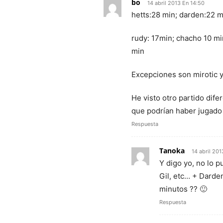
bo
14 abril 2013 En 14:50
hetts:28 min; darden:22 m
rudy: 17min; chacho 10 min
min
Excepciones son mirotic y
He visto otro partido dif
que podrían haber jugado m
Respuesta
Tanoka
14 abril 201
Y digo yo, no lo p
Gil, etc… + Darde
minutos ?? 🙂
Respuesta