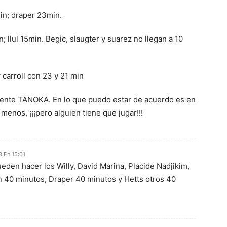
in; draper 23min.
; llul 15min. Begic, slaugter y suarez no llegan a 10
 carroll con 23 y 21 min
erente TANOKA. En lo que puedo estar de acuerdo es en
enos, ¡¡¡pero alguien tiene que jugar!!!
3 En 15:01
ueden hacer los Willy, David Marina, Placide Nadjikim,
n 40 minutos, Draper 40 minutos y Hetts otros 40