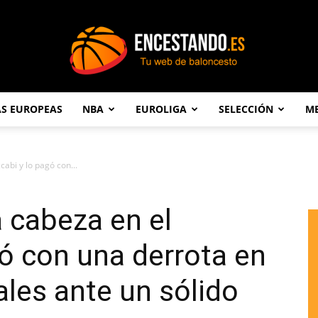
AS EUROPEAS
NBA
EUROLIGA
SELECCIÓN
ME
Encestando.es
cabi y lo pagó con...
a cabeza en el
ó con una derrota en
ales ante un sólido