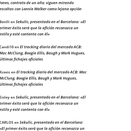
Jones, contrato de un año; siguen mirando
escoltas con Lonnie Walker como lejana opción
Sekulic, presentado en el Barcelona: «El
Benlli
en
primer éxito será que la afición reconozca un
estilo y esté contenta con él»
El tracking diario del mercado ACB:
Candi10
en
Mac McClung, Boogie Ellis, Baugh y Mark Hugues,
últimos fichajes oficiales
El tracking diario del mercado ACB: Mac
Kcosic
en
McClung, Boogie Ellis, Baugh y Mark Hugues,
últimos fichajes oficiales
Sekulic, presentado en el Barcelona: «El
Eisley
en
primer éxito será que la afición reconozca un
estilo y esté contenta con él»
Sekulic, presentado en el Barcelona:
CARLOS
en
«El primer éxito será que la afición reconozca un