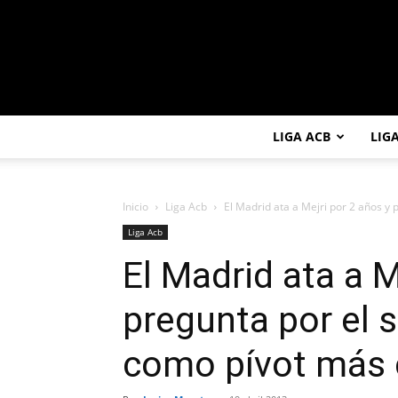
LIGA ACB
LIG
Inicio
Liga Acb
El Madrid ata a Mejri por 2 años y p
Liga Acb
El Madrid ata a M
pregunta por el 
como pívot más 