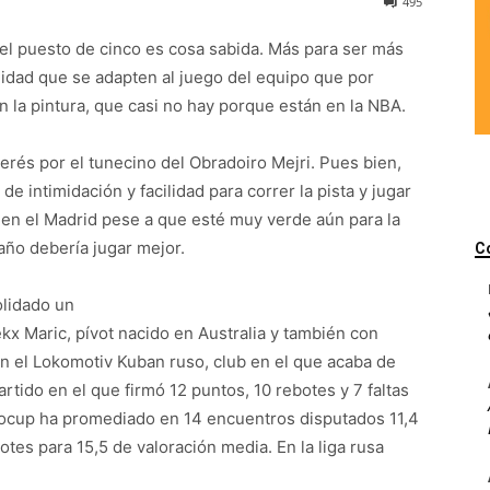
495
 el puesto de cinco es cosa sabida. Más para ser más
lidad que se adapten al juego del equipo que por
n la pintura, que casi no hay porque están en la NBA.
rés por el tunecino del Obradoiro Mejri. Pues bien,
e intimidación y facilidad para correr la pista y jugar
 en el Madrid pese a que esté muy verde aún para la
 año debería jugar mejor.
C
olidado un
x Maric, pívot nacido en Australia y también con
en el Lokomotiv Kuban ruso, club en el que acaba de
partido en el que firmó 12 puntos, 10 rebotes y 7 faltas
urocup ha promediado en 14 encuentros disputados 11,4
tes para 15,5 de valoración media. En la liga rusa