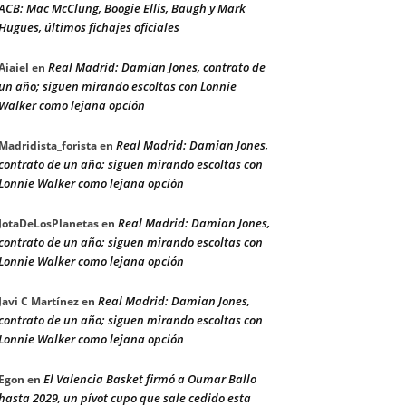
ACB: Mac McClung, Boogie Ellis, Baugh y Mark
Hugues, últimos fichajes oficiales
Real Madrid: Damian Jones, contrato de
Aiaiel
en
un año; siguen mirando escoltas con Lonnie
Walker como lejana opción
Real Madrid: Damian Jones,
Madridista_forista
en
contrato de un año; siguen mirando escoltas con
Lonnie Walker como lejana opción
Real Madrid: Damian Jones,
JotaDeLosPlanetas
en
contrato de un año; siguen mirando escoltas con
Lonnie Walker como lejana opción
Real Madrid: Damian Jones,
Javi C Martínez
en
contrato de un año; siguen mirando escoltas con
Lonnie Walker como lejana opción
El Valencia Basket firmó a Oumar Ballo
Egon
en
hasta 2029, un pívot cupo que sale cedido esta