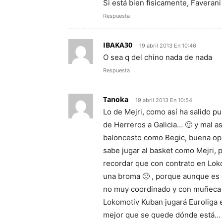
Si está bien físicamente, Favera
Respuesta
IBAKA30
19 abril 2013 En 10:46
O sea q del chino nada de nada
Respuesta
Tanoka
19 abril 2013 En 10:54
Lo de Mejri, como así ha salido p
de Herreros a Galicia… 🙂 y mal 
baloncesto como Begic, buena opc
sabe jugar al basket como Mejri, p
recordar que con contrato en Lo
una broma 🙂 , porque aunque es g
no muy coordinado y con muñeca 
Lokomotiv Kuban jugará Euroliga e
mejor que se quede dónde está… 