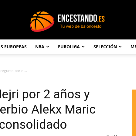
AS EUROPEAS
NBA
EUROLIGA
SELECCIÓN
ME
Encestando.es
regunta por el...
ejri por 2 años y
serbio Alekx Maric
consolidado