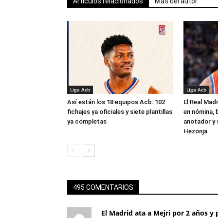
Artículos relacionados
Más del autor
Liga Acb
Liga Acb
Así están los 18 equipos Acb: 102
El Real Madr
fichajes ya oficiales y siete plantillas
en nómina, 
ya completas
anotador y s
Hezonja
495 COMENTARIOS
El Madrid ata a Mejri por 2 años y 