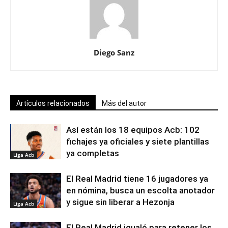
Diego Sanz
Artículos relacionados
Más del autor
Así están los 18 equipos Acb: 102
fichajes ya oficiales y siete plantillas
ya completas
Liga Acb
El Real Madrid tiene 16 jugadores ya
en nómina, busca un escolta anotador
y sigue sin liberar a Hezonja
Liga Acb
El Real Madrid igualó para retener los