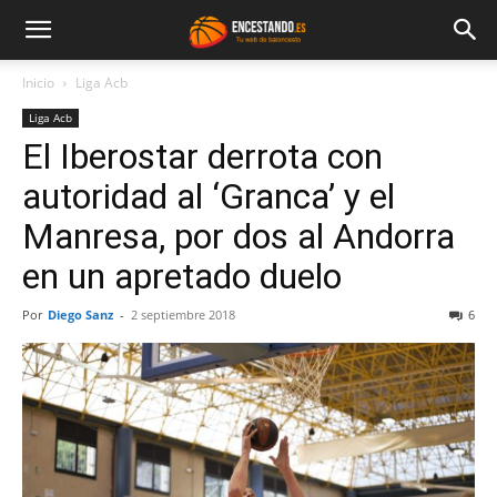
Inicio
Liga Acb
Liga Acb
El Iberostar derrota con
autoridad al ‘Granca’ y el
Manresa, por dos al Andorra
en un apretado duelo
Por
Diego Sanz
-
2 septiembre 2018
6