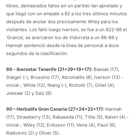
libres, demasiados fallos en un partido tan apretado y
que llegó con un empate a 82 a los tres últimos minutos
después de anotar dos precisamente Wiley para los
visitantes. Los falló luego Iverson, se fue a un 822-88 el
‘Granca’, se acercaron los de Vidorreta a un 86-88 y
Hannah sentenció desde la línea de personal a doce
segundos de la clasificación.
86 – Iberostar Tenerife (21+29+19+17):
Bassas (17),
Staiger (-), Brussino (17), Abromaitis (6), Iverson (13) -
inicial-, White (12), Niang (-), Richotti (7), Gillet (4),
Joesaar (2) y Saiz (8).
90 – Herbalife Gran Canaria (27+24+22+17):
Hannah
(17), Strawberry (13), Rabaseda (11), Tillie (5), Balvin (4) -
inicial-, Wiley (12), Eriksson (11), Vene (4), Paulí (6),
Radicevic (2) y Oliver (5).