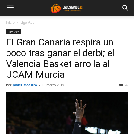
Inicio
Liga Acb
Liga Acb
El Gran Canaria respira un
poco tras ganar el derbi; el
Valencia Basket arrolla al
UCAM Murcia
Por
Javier Maestro
-
10 marzo 2019
26