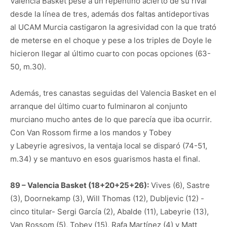
Valencia Basket pese a un repentino acierto de su rival
desde la línea de tres, además dos faltas antideportivas
al UCAM Murcia castigaron la agresividad con la que trató
de meterse en el choque y pese a los triples de Doyle le
hicieron llegar al último cuarto con pocas opciones (63-
50, m.30).
Además, tres canastas seguidas del Valencia Basket en el
arranque del último cuarto fulminaron al conjunto
murciano mucho antes de lo que parecía que iba ocurrir.
Con Van Rossom firme a los mandos y Tobey
y Labeyrie agresivos, la ventaja local se disparó (74-51,
m.34) y se mantuvo en esos guarismos hasta el final.
89 – Valencia Basket (18+20+25+26):
Vives (6), Sastre
(3), Doornekamp (3), Will Thomas (12), Dubljevic (12) -
cinco titular- Sergi García (2), Abalde (11), Labeyrie (13),
Van Rossom (5), Tobey (15), Rafa Martínez (4) y Matt