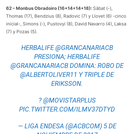
62 – Monbus Obradoiro (16+14+14+18):
Sàbat (-),
Thomas (17), Bendzius (8), Radovic (7) y Llovet (6) -cinco
inicial-, Simons (-), Pustovyi (8), David Navarro (4), Laksa
(7) y Pozas (5).
HERBALIFE
@GRANCANARIACB
PRESIONA; HERBALIFE
@GRANCANARIACB
DOMINA: ROBO DE
@ALBERTOLIVER11
Y TRIPLE DE
ERIKSSON.
?
@MOVISTARPLUS
PIC.TWITTER.COM/ILMV37DTYD
— LIGA ENDESA (@ACBCOM)
5 DE