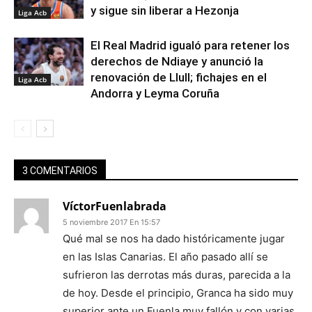
y sigue sin liberar a Hezonja
Liga Acb
El Real Madrid igualó para retener los
derechos de Ndiaye y anunció la
renovación de Llull; fichajes en el
Liga Acb
Andorra y Leyma Coruña
3 COMENTARIOS
VíctorFuenlabrada
5 noviembre 2017 En 15:57
Qué mal se nos ha dado históricamente jugar
en las Islas Canarias. El año pasado allí se
sufrieron las derrotas más duras, parecida a la
de hoy. Desde el principio, Granca ha sido muy
superior ante un Fuenla muy fallón y con varias