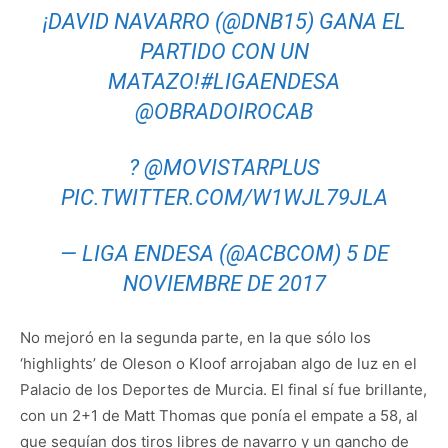
¡DAVID NAVARRO (
@DNB15
) GANA EL
PARTIDO CON UN
MATAZO!
#LIGAENDESA
@OBRADOIROCAB
?
@MOVISTARPLUS
PIC.TWITTER.COM/W1WJL79JLA
— LIGA ENDESA (@ACBCOM)
5 DE
NOVIEMBRE DE 2017
No mejoró en la segunda parte, en la que sólo los
‘highlights’ de Oleson o Kloof arrojaban algo de luz en el
Palacio de los Deportes de Murcia. El final sí fue brillante,
con un 2+1 de Matt Thomas que ponía el empate a 58, al
que seguían dos tiros libres de navarro y un gancho de