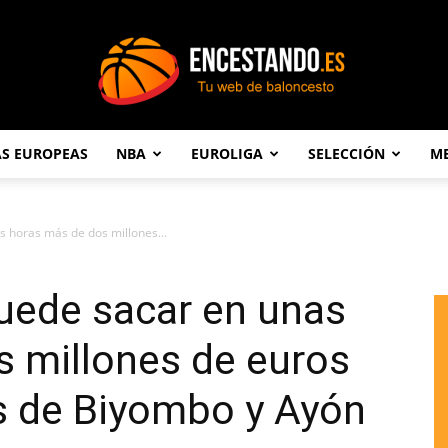
AS EUROPEAS
NBA
EUROLIGA
SELECCIÓN
ME
Encestando.es
 horas más de dos millones...
uede sacar en unas
s millones de euros
s de Biyombo y Ayón