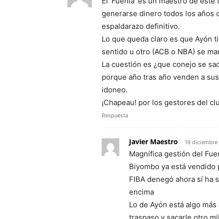
El ‘Fuenla’ es un maestro de este
generarse dinero todos los años
espaldarazo definitivo.
Lo que queda claro es que Ayón t
sentido u otro (ACB o NBA) se ma
La cuestión es ¿que conejo se sac
porque año tras año venden a sus
idoneo.
¡Chapeau! por los gestores del cl
Respuesta
Javier Maestro
19 diciembre
Magnífica gestión del Fue
Biyombo ya está vendido po
FIBA denegó ahora sí ha s
encima
Lo de Ayón está algo más
traspaso y sacarle otro mi