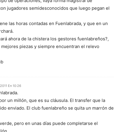
 tipo de operaciones, vaya forma magistral de
 con jugadores semidesconocidos que luego pegan el
iene las horas contadas en Fuenlabrada, y que en un
rchará.
ará ahora de la chistera los gestores fuenlabreños?,
 mejores piezas y siempre encuentran el relevo
ub
 2011 En 10:26
nlabrada.
r un millón, que es su cláusula. El transfer que la
ido enviado. El club fuenlabreño se quita un marrón de
 verde, pero en unas días puede completarse el
llón