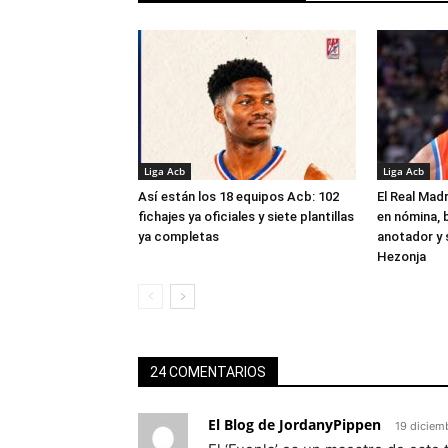
Liga Acb
Liga Acb
Así están los 18 equipos Acb: 102
El Real Madr
fichajes ya oficiales y siete plantillas
en nómina, 
ya completas
anotador y s
Hezonja
24 COMENTARIOS
El Blog de JordanyPippen
19 diciem