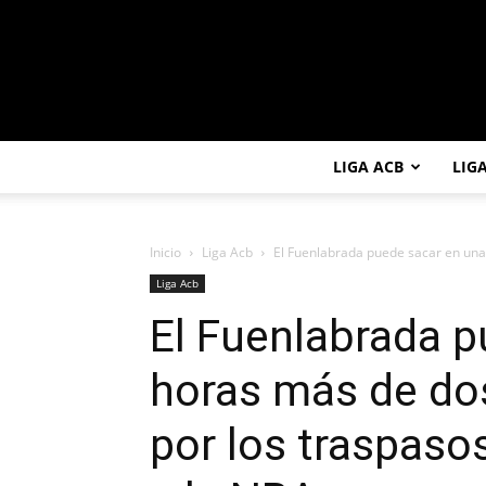
LIGA ACB
LIG
Inicio
Liga Acb
El Fuenlabrada puede sacar en unas
Liga Acb
El Fuenlabrada p
horas más de do
por los traspaso