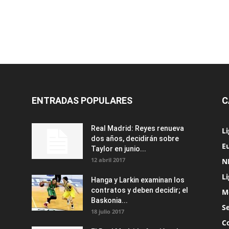
ENTRADAS POPULARES
C
Real Madrid: Reyes renueva
L
dos años, decidirán sobre
Eu
Taylor en junio...
12 abril 2017
N
L
Hanga y Larkin examinan los
contratos y deben decidir; el
M
Baskonia...
S
18 julio 2017
C