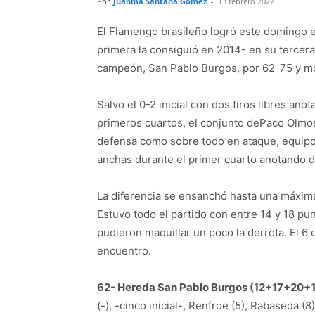
Por
Juanma Santana Gómez
-
13 febrero 2022
El Flamengo brasileño logró este domingo e
primera la consiguió en 2014- en su tercera
campeón, San Pablo Burgos, por 62-75 y mos
Salvo el 0-2 inicial con dos tiros libres ano
primeros cuartos, el conjunto dePaco Olmos
defensa como sobre todo en ataque, equipo 
anchas durante el primer cuarto anotando d
La diferencia se ensanchó hasta una máxima
Estuvo todo el partido con entre 14 y 18 pu
pudieron maquillar un poco la derrota. El 6 
encuentro.
62- Hereda San Pablo Burgos (12+17+20+1
(-), -cinco inicial-, Renfroe (5), Rabaseda (8)