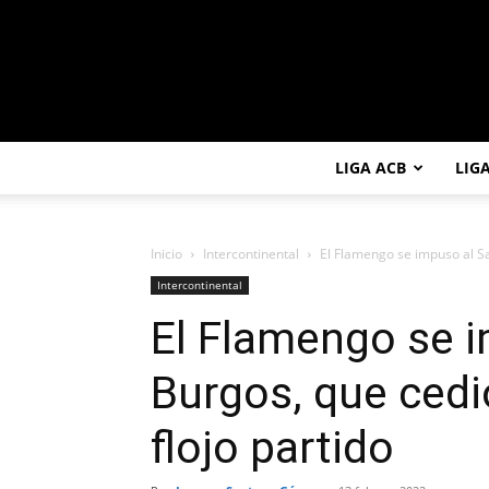
LIGA ACB
LIG
Inicio
Intercontinental
El Flamengo se impuso al Sa
Intercontinental
El Flamengo se 
Burgos, que cedió
flojo partido