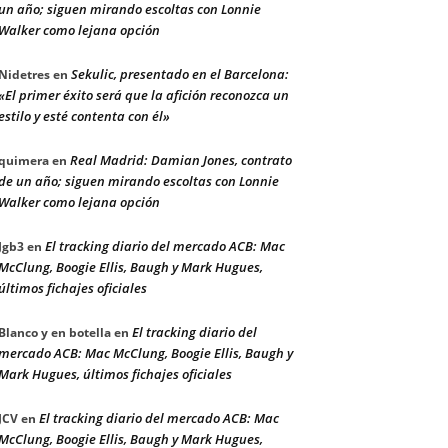
un año; siguen mirando escoltas con Lonnie
Walker como lejana opción
Sekulic, presentado en el Barcelona:
Nidetres
en
«El primer éxito será que la afición reconozca un
estilo y esté contenta con él»
Real Madrid: Damian Jones, contrato
quimera
en
de un año; siguen mirando escoltas con Lonnie
Walker como lejana opción
El tracking diario del mercado ACB: Mac
Jgb3
en
McClung, Boogie Ellis, Baugh y Mark Hugues,
últimos fichajes oficiales
El tracking diario del
Blanco y en botella
en
mercado ACB: Mac McClung, Boogie Ellis, Baugh y
Mark Hugues, últimos fichajes oficiales
El tracking diario del mercado ACB: Mac
JCV
en
McClung, Boogie Ellis, Baugh y Mark Hugues,