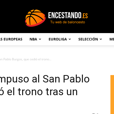
AS EUROPEAS
NBA
EUROLIGA
SELECCIÓN
ME
Encestando.es
n Pablo Burgos, que cedió el trono...
impuso al San Pablo
 el trono tras un