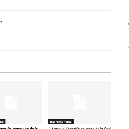
z
tal
Intercontinental
enerife, campeón de la
El Lenovo Tenerife se mete en la final