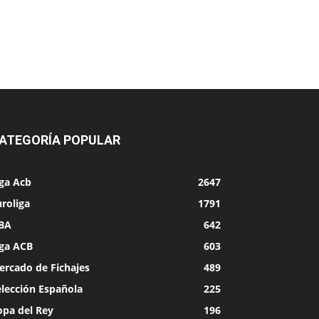
ATEGORÍA POPULAR
iga Acb
2647
roliga
1791
BA
642
iga ACB
603
ercado de Fichajes
489
elección Española
225
opa del Rey
196