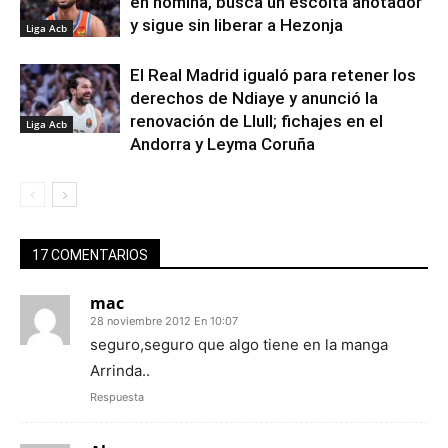
en nómina, busca un escolta anotador
y sigue sin liberar a Hezonja
Liga Acb
El Real Madrid igualó para retener los
derechos de Ndiaye y anunció la
renovación de Llull; fichajes en el
Liga Acb
Andorra y Leyma Coruña
17 COMENTARIOS
mac
28 noviembre 2012 En 10:07
seguro,seguro que algo tiene en la manga
Arrinda..
Respuesta