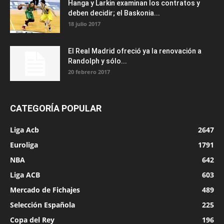
Hanga y Larkin examinan los contratos y
deben decidir; el Baskonia...
18 julio 2017
El Real Madrid ofreció ya la renovación a
Randolph y sólo...
20 febrero 2017
CATEGORÍA POPULAR
Liga Acb
2647
Euroliga
1791
NBA
642
Liga ACB
603
Mercado de Fichajes
489
Selección Española
225
Copa del Rey
196