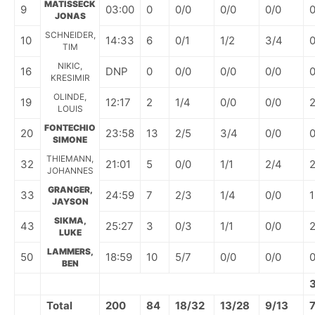
MATISSECK
9
03:00
0
0/0
0/0
0/0
JONAS
SCHNEIDER,
10
14:33
6
0/1
1/2
3/4
TIM
NIKIC,
16
DNP
0
0/0
0/0
0/0
KRESIMIR
OLINDE,
19
12:17
2
1/4
0/0
0/0
LOUIS
FONTECHIO
20
23:58
13
2/5
3/4
0/0
SIMONE
THIEMANN,
32
21:01
5
0/0
1/1
2/4
JOHANNES
GRANGER,
33
24:59
7
2/3
1/4
0/0
1
JAYSON
SIKMA,
43
25:27
3
0/3
1/1
0/0
LUKE
LAMMERS,
50
18:59
10
5/7
0/0
0/0
BEN
Total
200
84
18/32
13/28
9/13