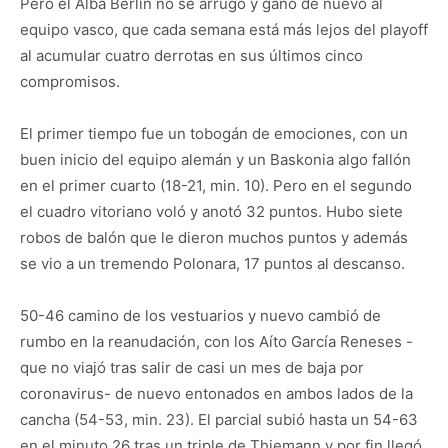
Pero el Alba Berlín no se arrugó y ganó de nuevo al
equipo vasco, que cada semana está más lejos del playoff
al acumular cuatro derrotas en sus últimos cinco
compromisos.
El primer tiempo fue un tobogán de emociones, con un
buen inicio del equipo alemán y un Baskonia algo fallón
en el primer cuarto (18-21, min. 10). Pero en el segundo
el cuadro vitoriano voló y anotó 32 puntos. Hubo siete
robos de balón que le dieron muchos puntos y además
se vio a un tremendo Polonara, 17 puntos al descanso.
50-46 camino de los vestuarios y nuevo cambió de
rumbo en la reanudación, con los Aíto García Reneses -
que no viajó tras salir de casi un mes de baja por
coronavirus- de nuevo entonados en ambos lados de la
cancha (54-53, min. 23). El parcial subió hasta un 54-63
en el minuto 26 tras un triple de Thiemann y por fin llegó