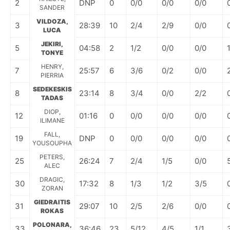
2
DNP
0
0/0
0/0
0/0
SANDER
VILDOZA,
3
28:39
10
2/4
2/9
0/0
LUCA
JEKIRI,
5
04:58
2
1/2
0/0
0/0
TONYE
HENRY,
7
25:57
6
3/6
0/2
0/0
PIERRIA
SEDEKESKIS
8
23:14
8
3/4
0/0
2/2
TADAS
DIOP,
12
01:16
0
0/0
0/0
0/0
ILIMANE
FALL,
19
DNP
0
0/0
0/0
0/0
YOUSOUPHA
PETERS,
25
26:24
7
2/4
1/5
0/0
ALEC
DRAGIC,
30
17:32
8
1/3
1/2
3/5
ZORAN
GIEDRAITIS
31
29:07
10
2/5
2/6
0/0
ROKAS
POLONARA,
33
36:46
23
5/12
4/5
1/1