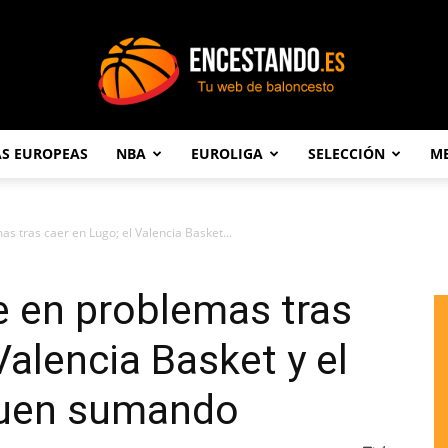
AS EUROPEAS
NBA
EUROLIGA
SELECCIÓN
ME
Encestando.es
s tras caer en Lugo; el Valencia Basket...
e en problemas tras
Valencia Basket y el
guen sumando