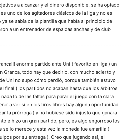
etivos a alcanzar y el dinero disponible, se ha optado
s uno de los agitadores clásicos de la liga y no es
ya se sabía de la plantilla que había al principio de
aron a un entrenador de espaldas anchas y de club
nca!!! enorme partido ante Uni ( favorito en liga ) un
un Granca, todo hay que decirlo, con mucho acierto y
nde Uni no supo cómo perdió, porque también estuvo
l final ( los partidos no acaban hasta que los árbitros
nada lo de las faltas para parar el juego con la clara
erar a ver si en los tiros libres hay alguna oportunidad
rzar la prórroga ) y no hubiese sido injusto que ganara
nto e hizo un gran partido, pero, es algo engorroso los
ás se lo merece y esta vez la moneda fue amarilla (
uipos por su entrega ). Creo que jugando asi, el