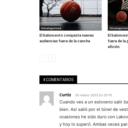
Uncategorized
Uncategorize
El baloncesto conquista nuevas
El balonces
audiencias fuera de la cancha
fuera de la 
afición
4 COMENTARIOS
Curtiz
30 marzo 2025 En 20:10
Cuando ves a un esloveno salir b
bien. Así salió por el túnel de ves
ocasiones he sido duro con Lakovi
y hoy lo superó. Ambas veces par