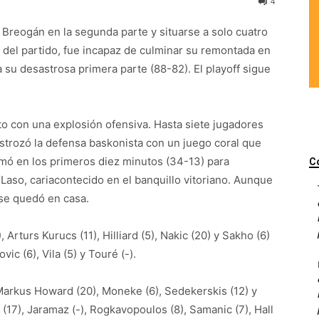
4
o Breogán en la segunda parte y situarse a solo cuatro
al del partido, fue incapaz de culminar su remontada en
 su desastrosa primera parte (88-82). El playoff sigue
to con una explosión ofensiva. Hasta siete jugadores
strozó la defensa baskonista con un juego coral que
rmó en los primeros diez minutos (34-13) para
C
Laso, cariacontecido en el banquillo vitoriano. Aunque
a se quedó en casa.
, Arturs Kurucs (11), Hilliard (5), Nakic (20) y Sakho (6)
vic (6), Vila (5) y Touré (-).
Markus Howard (20), Moneke (6), Sedekerskis (12) y
(17), Jaramaz (-), Rogkavopoulos (8), Samanic (7), Hall