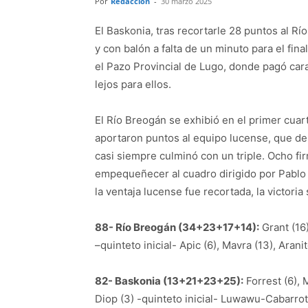
Por
Redacción
-
30 marzo 2025
El Baskonia, tras recortarle 28 puntos al Rí
y con balón a falta de un minuto para el fin
el Pazo Provincial de Lugo, donde pagó cara
lejos para ellos.
El Río Breogán se exhibió en el primer cuar
aportaron puntos al equipo lucense, que de
casi siempre culminó con un triple. Ocho fi
empequeñecer al cuadro dirigido por Pablo 
la ventaja lucense fue recortada, la victori
88- Río Breogán (34+23+17+14):
Grant (16)
–quinteto inicial- Apic (6), Mavra (13), Aranito
82- Baskonia (13+21+23+25):
Forrest (6), 
Diop (3) -quinteto inicial- Luwawu-Cabarrot 