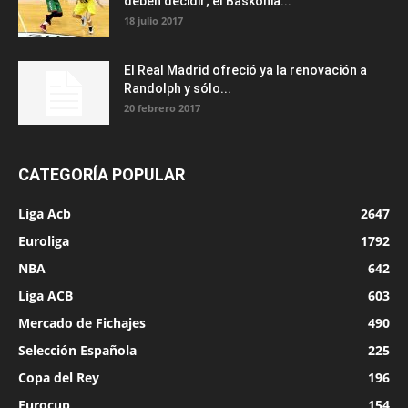
deben decidir; el Baskonia...
18 julio 2017
El Real Madrid ofreció ya la renovación a
Randolph y sólo...
20 febrero 2017
CATEGORÍA POPULAR
Liga Acb
2647
Euroliga
1792
NBA
642
Liga ACB
603
Mercado de Fichajes
490
Selección Española
225
Copa del Rey
196
Eurocup
154