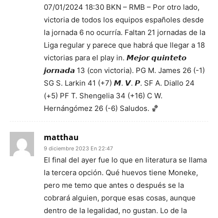
07/01/2024 18:30 BKN – RMB – Por otro lado,
victoria de todos los equipos españoles desde
la jornada 6 no ocurría. Faltan 21 jornadas de la
Liga regular y parece que habrá que llegar a 18
victorias para el play in. 𝙈𝙚𝙟𝙤𝙧 𝙦𝙪𝙞𝙣𝙩𝙚𝙩𝙤
𝙟𝙤𝙧𝙣𝙖𝙙𝙖 13 (con victoria). PG M. James 26 (-1)
SG S. Larkin 41 (+7) 𝙈. 𝙑. 𝙋. SF A. Diallo 24
(+5) PF T. Shengelia 34 (+16) C W.
Hernángómez 26 (-6) Saludos. 🏀
matthau
9 diciembre 2023 En 22:47
El final del ayer fue lo que en literatura se llama
la tercera opción. Qué huevos tiene Moneke,
pero me temo que antes o después se la
cobrará alguien, porque esas cosas, aunque
dentro de la legalidad, no gustan. Lo de la