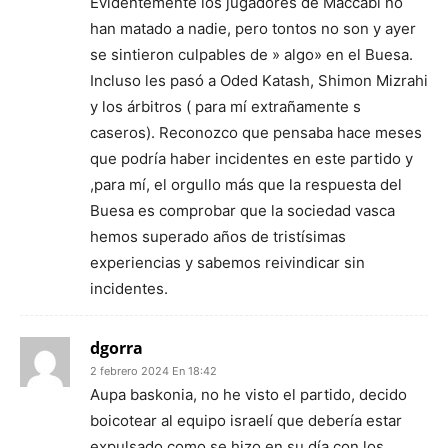
Evidentemente los jugadores de Maccabi no
han matado a nadie, pero tontos no son y ayer
se sintieron culpables de » algo» en el Buesa.
Incluso les pasó a Oded Katash, Shimon Mizrahi
y los árbitros ( para mí extrañamente s
caseros). Reconozco que pensaba hace meses
que podría haber incidentes en este partido y
,para mí, el orgullo más que la respuesta del
Buesa es comprobar que la sociedad vasca
hemos superado años de tristísimas
experiencias y sabemos reivindicar sin
incidentes.
dgorra
2 febrero 2024 En 18:42
Aupa baskonia, no he visto el partido, decido
boicotear al equipo israelí que debería estar
expulsado como se hizo en su día con los