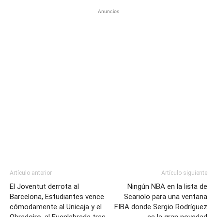
Anuncios
Artículo anterior
Artículo siguiente
El Joventut derrota al
Ningún NBA en la lista de
Barcelona, Estudiantes vence
Scariolo para una ventana
cómodamente al Unicaja y el
FIBA donde Sergio Rodríguez
Obradoiro, al Fuenlabrada tras
es la gran novedad