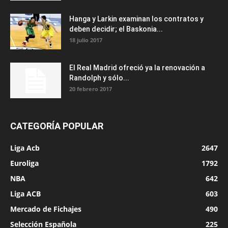
Hanga y Larkin examinan los contratos y
deben decidir; el Baskonia...
18 julio 2017
El Real Madrid ofreció ya la renovación a
Randolph y sólo...
20 febrero 2017
CATEGORÍA POPULAR
Liga Acb
2647
Euroliga
1792
NBA
642
Liga ACB
603
Mercado de Fichajes
490
Selección Española
225