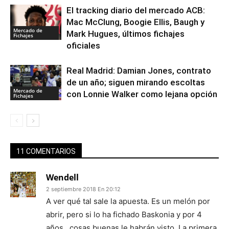
El tracking diario del mercado ACB:
Mac McClung, Boogie Ellis, Baugh y
Mercado de
Mark Hugues, últimos fichajes
Fichajes
oficiales
Real Madrid: Damian Jones, contrato
de un año; siguen mirando escoltas
Mercado de
con Lonnie Walker como lejana opción
Fichajes
11 COMENTARIOS
Wendell
2 septiembre 2018 En 20:12
A ver qué tal sale la apuesta. Es un melón por
abrir, pero si lo ha fichado Baskonia y por 4
años…cosas buenas le habrán visto. La primera