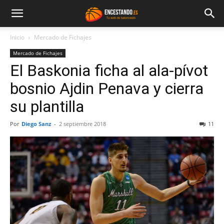
Inicio
Mercado de Fichajes
Mercado de Fichajes
El Baskonia ficha al ala-pívot
bosnio Ajdin Penava y cierra
su plantilla
Por
Diego Sanz
-
2 septiembre 2018
11