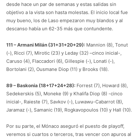
desde hace un par de semanas y estas salidas sin
objetivo a la vista son hasta molestas. El inicio local fue
muy bueno, los de Laso empezaron muy blandos y al
descanso había un 62-35 más que contundente.
111 – Armani Milán (31+31+20+29):
Mannion (8), Tonut
(-), Ricci (7), Mirotic (23) y Leday (32) –cinco inicial-,
Caruso (4), Flaccadori (6), Gillespie (-), Lonati (-),
Bortolani (2), Ousmane Diop (11) y Brooks (18).
89 – Baskonia (18+17+24+28):
Forrest (7), Howard (8),
Sedekerskis (5), Moneke (9) y Khalifa Diop (8) -cinco
inicial-, Raieste (7), Savkov (-), Luwawu-Cabarrot (8),
Jaramaz (-), Samanic (19), Rogkavopoulos (10) y Hall (10).
Por su parte, el Mónaco aseguró el puesto de playoff,
veremos si cuartos o terceros, tras vencer con apuros al