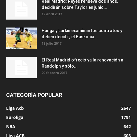
Real Madrid: Reyes renueva dos años,
decidirán sobre Taylor en junio...
12 abril 2017
Hanga y Larkin examinan los contratos y
deben decidir; el Baskonia...
18 julio 2017
El Real Madrid ofreció ya la renovación a
Randolph y sólo...
20 febrero 2017
CATEGORÍA POPULAR
Liga Acb
2647
Euroliga
1791
NBA
642
Liga ACB
603