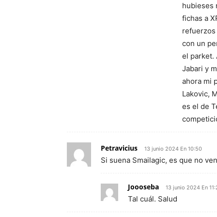
hubieses 
fichas a X
refuerzos
con un per
el parket.
Jabari y 
ahora mi p
Lakovic, 
es el de T
competici
Petravicius
13 junio 2024 En 10:50
Si suena Smailagic, es que no ven
Joooseba
13 junio 2024 En 11
Tal cuál. Salud