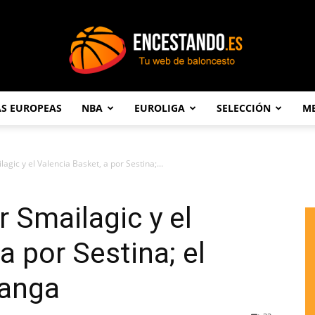
AS EUROPEAS
NBA
EUROLIGA
SELECCIÓN
ME
Encestando.es
agic y el Valencia Basket, a por Sestina;...
r Smailagic y el
a por Sestina; el
Hanga