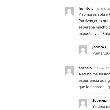
Jacinto L
13 junio 
Y rumores sobre 
Partizan,creo que
esperaba mucho de
expectativas. Sal
Jacinto L
Punter,qu
ánchelo
13 junio 20
A Mi no me Ilusi
experiencia que 
que lo echaron , 
Superepi
Ya deje mi