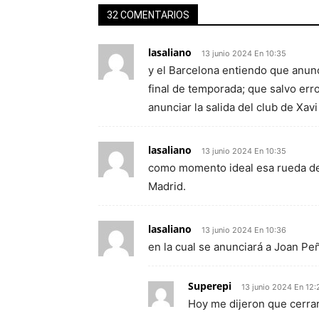
32 COMENTARIOS
lasaliano
13 junio 2024 En 10:35
y el Barcelona entiendo que anunc
final de temporada; que salvo err
anunciar la salida del club de Xavi
lasaliano
13 junio 2024 En 10:35
como momento ideal esa rueda de pr
Madrid.
lasaliano
13 junio 2024 En 10:36
en la cual se anunciará a Joan Pe
Superepi
13 junio 2024 En 12:
Hoy me dijeron que cerra