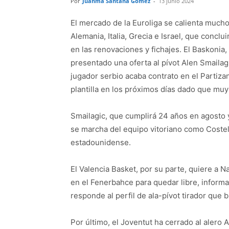
Por
Juanma Santana Gómez
-
13 junio 2024
El mercado de la Euroliga se calienta mucho
Alemania, Italia, Grecia e Israel, que conclu
en las renovaciones y fichajes. El Baskonia
presentado una oferta al pívot Alen Smailag
jugador serbio acaba contrato en el Partiz
plantilla en los próximos días dado que muy
Smailagic, que cumplirá 24 años en agosto y
se marcha del equipo vitoriano como Costell
estadounidense.
El Valencia Basket, por su parte, quiere a N
en el Fenerbahce para quedar libre, informa
responde al perfil de ala-pívot tirador que b
Por último, el Joventut ha cerrado al aler