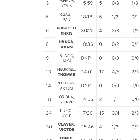
PANGOS,
3
15:59
5
0/3
1/3
KEVIN
RIBAS,
5
18:18
5
1/2
0/1
PAU
SINGLETO
6
30:25
4
2/3
0/2
CHRIS
HANGA,
8
18:36
0
0/2
0/4
ADAM
BLAZIC,
9
DNP
0
0/0
0/0
JAKA
HEURTEL,
13
24:01
17
4/5
2/3
THOMAS
PUSTOVYI,
14
DNP
0
0/0
0/0
ARTEM
ORIOLA,
18
14:06
2
1/1
0/0
PIERRE
KURIC,
24
17:20
15
3/4
2/3
KYLE
CLAVER,
30
25:46
4
1/2
0/2
VICTOR
TOMIC,