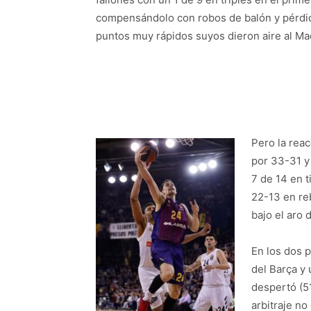
compensándolo con robos de balón y pérdida
puntos muy rápidos suyos dieron aire al Mad
Pero la rea
por 33-31 y
7 de 14 en t
22-13 en re
bajo el aro 
En los dos 
del Barça y 
despertó (5
arbitraje n