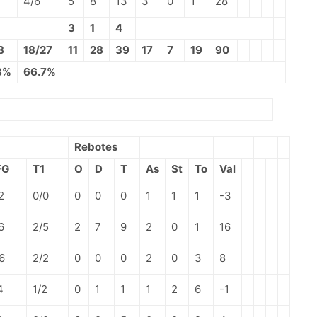
4/6
5
8
13
3
0
1
28
3
1
4
8
18/27
11
28
39
17
7
19
90
8%
66.7%
Rebotes
FG
T1
O
D
T
As
St
To
Val
2
0/0
0
0
0
1
1
1
-3
6
2/5
2
7
9
2
0
1
16
6
2/2
0
0
0
2
0
3
8
4
1/2
0
1
1
1
2
6
-1