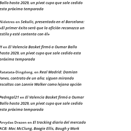
Ballo hasta 2029, un pívot cupo que sale cedido
esta próxima temporada
Sekulic, presentado en el Barcelona:
Nidetres
en
«El primer éxito será que la afición reconozca un
estilo y esté contenta con él»
El Valencia Basket firmó a Oumar Ballo
ff
en
hasta 2029, un pívot cupo que sale cedido esta
próxima temporada
Real Madrid: Damian
Ratatata-Dingdong.
en
Jones, contrato de un año; siguen mirando
escoltas con Lonnie Walker como lejana opción
Pedregal21
El Valencia Basket firmó a Oumar
en
Ballo hasta 2029, un pívot cupo que sale cedido
esta próxima temporada
El tracking diario del mercado
Arvydas Drazen
en
ACB: Mac McClung, Boogie Ellis, Baugh y Mark