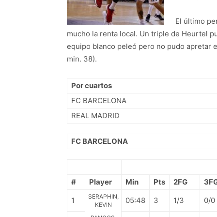
El último p
mucho la renta local. Un triple de Heurtel p
equipo blanco peleó pero no pudo apretar el
min. 38).
Por cuartos
FC BARCELONA
REAL MADRID
FC BARCELONA
#
Player
Min
Pts
2FG
3F
SERAPHIN,
1
05:48
3
1/3
0/0
KEVIN