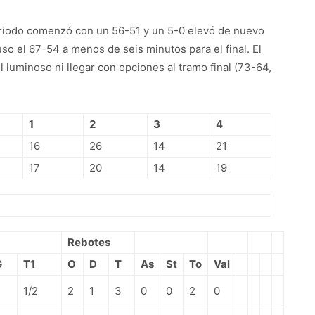
eriodo comenzó con un 56-51 y un 5-0 elevó de nuevo
uso el 67-54 a menos de seis minutos para el final. El
 luminoso ni llegar con opciones al tramo final (73-64,
1
2
3
4
16
26
14
21
17
20
14
19
Rebotes
G
T1
O
D
T
As
St
To
Val
1/2
2
1
3
0
0
2
0