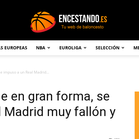
AS EUROPEAS
NBA
EUROLIGA
SELECCIÓN
ME
Encestando.es
se impuso a un Real Madrid...
ue en gran forma, se
 Madrid muy fallón y