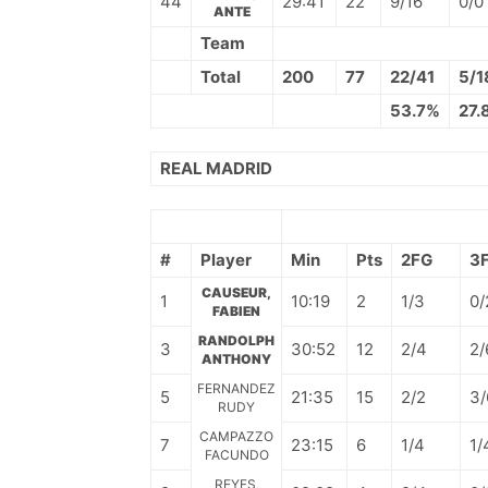
44
29:41
22
9/16
0/0
ANTE
Team
Total
200
77
22/41
5/1
53.7%
27.
REAL MADRID
#
Player
Min
Pts
2FG
3
CAUSEUR,
1
10:19
2
1/3
0/
FABIEN
RANDOLPH
3
30:52
12
2/4
2/
ANTHONY
FERNANDEZ
5
21:35
15
2/2
3/
RUDY
CAMPAZZO
7
23:15
6
1/4
1/
FACUNDO
REYES,