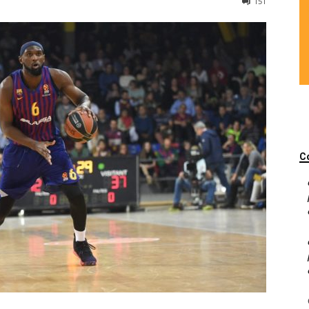
151
C