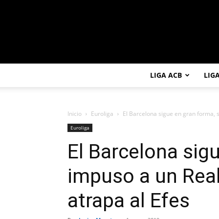
LIGA ACB
LIG
Inicio
Euroliga
El Barcelona sigue en gran forma, 
Euroliga
El Barcelona sig
impuso a un Real
atrapa al Efes