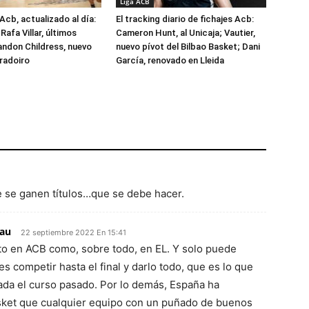
Liga ACB
Acb, actualizado al día:
El tracking diario de fichajes Acb:
Rafa Villar, últimos
Cameron Hunt, al Unicaja; Vautier,
randon Childress, nuevo
nuevo pívot del Bilbao Basket; Dani
radoiro
García, renovado en Lleida
e se ganen títulos…que se debe hacer.
lau
22 septiembre 2022 En 15:41
to en ACB como, sobre todo, en EL. Y solo puede
s competir hasta el final y darlo todo, que es lo que
rada el curso pasado. Por lo demás, España ha
ket que cualquier equipo con un puñado de buenos