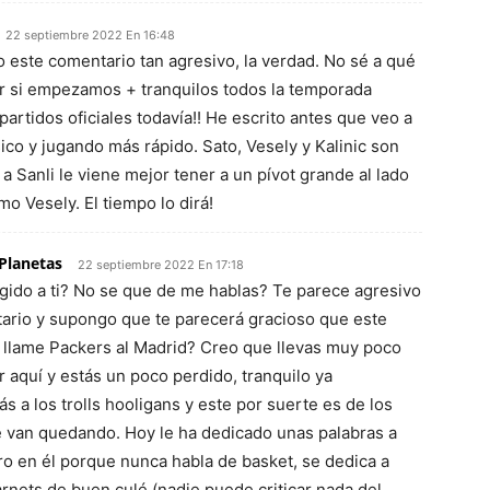
22 septiembre 2022 En 16:48
o este comentario tan agresivo, la verdad. No sé a qué
r si empezamos + tranquilos todos la temporada
 partidos oficiales todavía!! He escrito antes que veo a
ico y jugando más rápido. Sato, Vesely y Kalinic son
a Sanli le viene mejor tener a un pívot grande al lado
mo Vesely. El tiempo lo dirá!
Planetas
22 septiembre 2022 En 17:18
igido a ti? No se que de me hablas? Te parece agresivo
ario y supongo que te parecerá gracioso que este
 llame Packers al Madrid? Creo que llevas muy poco
 aquí y estás un poco perdido, tranquilo ya
rás a los trolls hooligans y este por suerte es de los
 van quedando. Hoy le ha dedicado unas palabras a
aro en él porque nunca habla de basket, se dedica a
arnets de buen culé (nadie puede criticar nada del