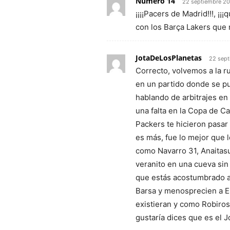
Número 14
22 septiembre 2
¡¡¡¡Pacers de Madrid!!!, ¡
con los Barça Lakers que 
JotaDeLosPlanetas
22 sept
Correcto, volvemos a la r
en un partido donde se p
hablando de arbitrajes en
una falta en la Copa de Ca
Packers te hicieron pasar
es más, fue lo mejor que 
como Navarro 31, Anaitasun
veranito en una cueva sin
que estás acostumbrado a
Barsa y menosprecien a E
existieran y como Robirosa
gustaría dices que es el J