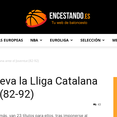
AS EUROPEAS
NBA
EUROLIGA
SELECCIÓN
ME
Encestando.es
ana ante el Joventut (82-92)
leva la Lliga Catalana
 (82-92)
43
más, van 23 títulos para ellos, tras imponerse al