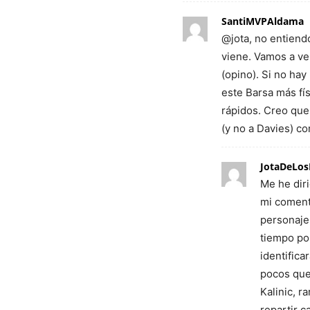
SantiMVPAldama
@jota, no entiend
viene. Vamos a ve
(opino). Si no hay
este Barsa más fís
rápidos. Creo que 
(y no a Davies) co
JotaDeLos
Me he dir
mi coment
personaje
tiempo por
identifica
pocos que
Kalinic, r
repartir c