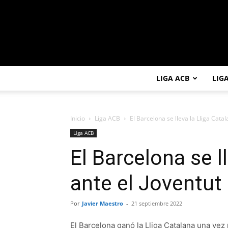
LIGA ACB
LIG
Inicio
Liga ACB
El Barcelona se lleva la Lliga Catal
Liga ACB
El Barcelona se l
ante el Joventut
Por
Javier Maestro
-
21 septiembre 2022
El Barcelona ganó la Lliga Catalana una vez 