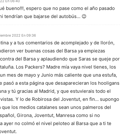
022 En 06:40
¡¡qué bueno!!!, espero que no pase como el año pasado
ni tendrían que bajarse del autobús… 😉
iembre 2022 En 09:36
utina y a tus comentarios de acomplejado y de llorón,
udieron ver buenas cosas del Barsa ya empiezas
 contra del Barsa y aplaudiendo que Saras se queje por
taluña. Los Packers? Madre mía vaya nivel tienes, los
 un mes de mayo y Junio más caliente que una estufa,
le pasó a esta página que desaparecieran los hooligans
a y tú gracias al Madrid, y que estuvierais todo el
 vistas. Y lo de Robirosa del Joventut, en fin… supongo
 que los medios catalanes sean unos palmeros del
spañol, Girona, Joventut, Manresa como si no
 ayer no colmó el nivel peloteo al Barsa que a ti te
oventut.