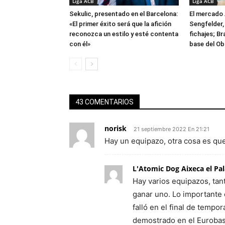
Liga ACB
Liga ACB
Sekulic, presentado en el Barcelona:
El mercado 
«El primer éxito será que la afición
Sengfelder, 
reconozca un estilo y esté contenta
fichajes; B
con él»
base del Ob
43 COMENTARIOS
norisk
21 septiembre 2022 En 21:21
Hay un equipazo, otra cosa es qu
L'Atomic Dog Aixeca el Pa
Hay varios equipazos, tan
ganar uno. Lo importante e
falló en el final de tempo
demostrado en el Eurobas