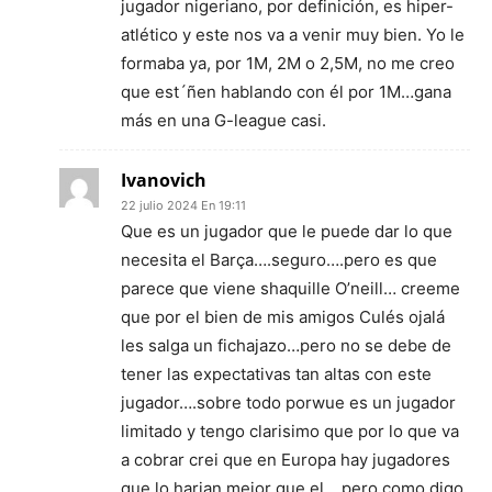
jugador nigeriano, por definición, es hiper-
atlético y este nos va a venir muy bien. Yo le
formaba ya, por 1M, 2M o 2,5M, no me creo
que est´ñen hablando con él por 1M…gana
más en una G-league casi.
Ivanovich
22 julio 2024 En 19:11
Que es un jugador que le puede dar lo que
necesita el Barça….seguro….pero es que
parece que viene shaquille O’neill… creeme
que por el bien de mis amigos Culés ojalá
les salga un fichajazo…pero no se debe de
tener las expectativas tan altas con este
jugador….sobre todo porwue es un jugador
limitado y tengo clarisimo que por lo que va
a cobrar crei que en Europa hay jugadores
que lo.harian mejor que el….pero como digo