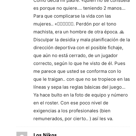
Como decía mi padre: «quien no se consuela
es porque no quiere…. teniendo 2 manos…
Para que complicarse la vida con las
mujeres.. «🤦🏽‍♂️🤦🏽‍♂️. Perdón por el tono
machista, era un hombre de otra época. 🙏
Disculpar la desidia y mala planificación de la
dirección deportiva con el posible fichaje,
que aún no está cerrado, de un jugador
correcto, según lo que he visto de él. Pues
me parece que usted se conforma con lo
que le traigan.. con que no se tropiece en las
líneas y sepa las reglas básicas del juego…
Ya hace bulto en la foto de equipo y número
en el roster. Con ese poco nivel de
exigencias a los profesionales (bien
remunerados, por cierto.. ) así les va.
Los Nikos