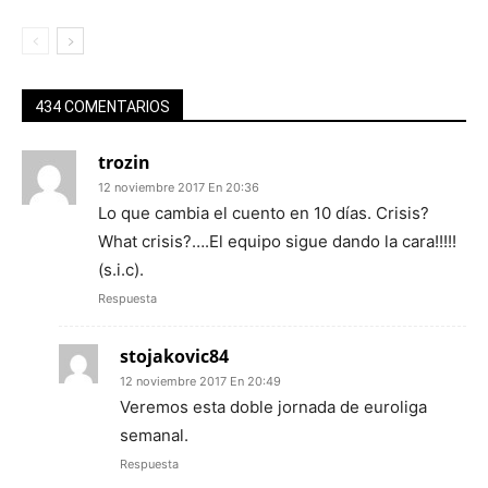
434 COMENTARIOS
trozin
12 noviembre 2017 En 20:36
Lo que cambia el cuento en 10 días. Crisis?
What crisis?….El equipo sigue dando la cara!!!!!
(s.i.c).
Respuesta
stojakovic84
12 noviembre 2017 En 20:49
Veremos esta doble jornada de euroliga
semanal.
Respuesta