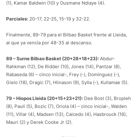
(1), Kamar Baldwin (10) y Ousmane Ndiaye (4).
Parciales:
20-17, 22-25, 15-19 y 32-22.
Finalmente, 89-79 para el Bilbao Basket frente al Lleida,
al que ya vencía por 48-35 al descanso.
89 – Surne Bilbao Basket (20+28+18+23):
Abdur-
Rahkman (12), De Ridder (10), Jones (14), Pantzar (8),
Rabaseda (6) – cinco inicial-, Frey (-), Domínguez (-),
Gielo (18), Dragic (7), Hlinason (9), Sylla (-), Kullamae (5).
79 – Hiopos Lleida (20+15+23+21):
Dee Bost (3), Bropleh
(8), Paulí (5), Bozic (7), Oriola (4) – cinco inicial-, Walden
(11), Villar (4), Madsen (13), Caicedo (4), Hasbrouck (16),
Mauri (2) y Derek Cooke Jr (2).