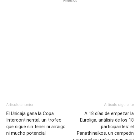
Anuncios
Artículo anterior
Artículo siguiente
El Unicaja gana la Copa
A 18 días de empezar la
Intercontinental, un trofeo
Euroliga, análisis de los 18
que sigue sin tener ni arraigo
participantes: el
ni mucho potencial
Panathinaikos, un campeón
con muchas más armas para