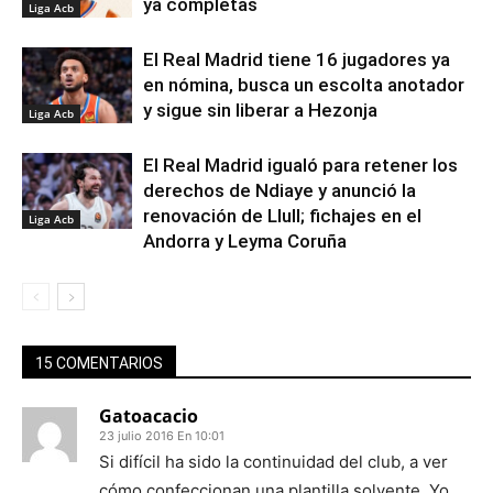
ya completas
Liga Acb
El Real Madrid tiene 16 jugadores ya
en nómina, busca un escolta anotador
y sigue sin liberar a Hezonja
Liga Acb
El Real Madrid igualó para retener los
derechos de Ndiaye y anunció la
renovación de Llull; fichajes en el
Liga Acb
Andorra y Leyma Coruña
15 COMENTARIOS
Gatoacacio
23 julio 2016 En 10:01
Si difícil ha sido la continuidad del club, a ver
cómo confeccionan una plantilla solvente. Yo