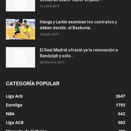
12 abril 2017
Hanga y Larkin examinan los contratos y
deben decidir; el Baskonia...
18 julio 2017
El Real Madrid ofreció ya la renovación a
Randolph y sólo...
20 febrero 2017
CATEGORÍA POPULAR
Liga Acb
2647
Euroliga
1793
NBA
642
Liga ACB
603