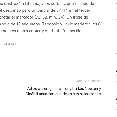
ue destrozó a Lituania, y los serbios, que han ido de
l descanso pero un parcial de 34-14 en el tercer
pretar el marcador (72-62, min. 34). Un triple de
ya sólo de 19 segundos. Teodosic y Jokic metieron los 6
que no acertaba a anotar y el triunfo fue serbio.
Anuncios
Artículo siguiente
Adiós a tres genios: Tony Parker, Nocioni y
Ginóbili anuncian que dejan sus selecciones