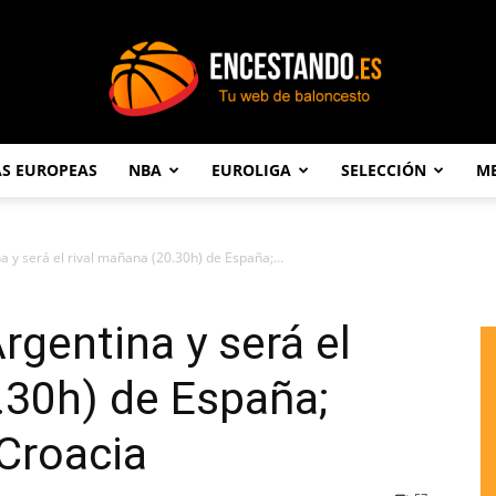
AS EUROPEAS
NBA
EUROLIGA
SELECCIÓN
ME
Encestando.es
 y será el rival mañana (20.30h) de España;...
rgentina y será el
.30h) de España;
 Croacia