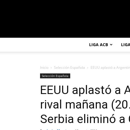
LIGA ACB
LIG
Inicio
Selección Española
EEUU aplastó a Argentina
Selección Española
EEUU aplastó a A
rival mañana (20
Serbia eliminó a