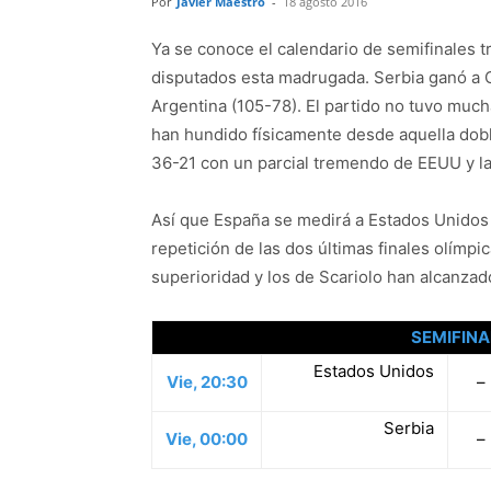
Por
Javier Maestro
-
18 agosto 2016
Ya se conoce el calendario de semifinales t
disputados esta madrugada. Serbia ganó a C
Argentina (105-78). El partido no tuvo much
han hundido físicamente desde aquella dobl
36-21 con un parcial tremendo de EEUU y la 
Así que España se medirá a Estados Unidos 
repetición de las dos últimas finales olím
superioridad y los de Scariolo han alcanza
SEMIFINA
Estados Unidos
Vie, 20:30
–
Serbia
Vie, 00:00
–