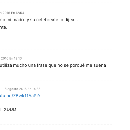
o 2016 En 12:54
mo mi madre y su celebre»te lo dije»…
nte.
 2016 En 13:16
 utiliza mucho una frase que no se porqué me suena
18 agosto 2016 En 14:38
outu.be/ZBwk11AaPiY
!!!! XDDD