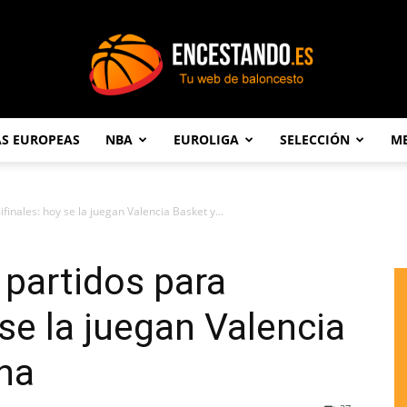
AS EUROPEAS
NBA
EUROLIGA
SELECCIÓN
ME
Encestando.es
finales: hoy se la juegan Valencia Basket y...
 partidos para
se la juegan Valencia
na