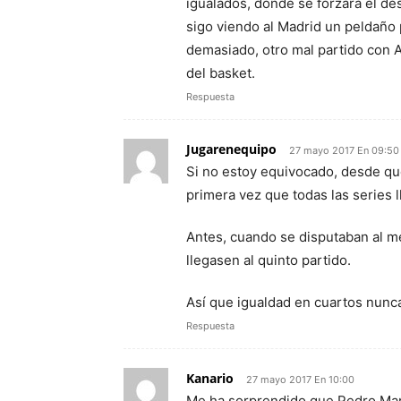
igualados, donde se forzara el de
sigo viendo al Madrid un peldaño 
demasiado, otro mal partido con A
del basket.
Respuesta
Jugarenequipo
27 mayo 2017 En 09:50
Si no estoy equivocado, desde que
primera vez que todas las series l
Antes, cuando se disputaban al m
llegasen al quinto partido.
Así que igualdad en cuartos nunca
Respuesta
Kanario
27 mayo 2017 En 10:00
Me ha sorprendido que Pedro Mar