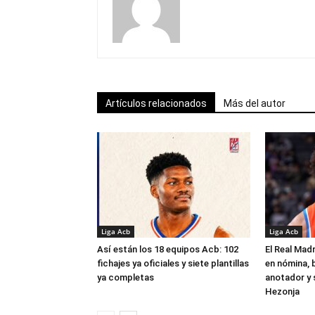
Artículos relacionados
Más del autor
Liga Acb
Liga Acb
Así están los 18 equipos Acb: 102
El Real Madr
fichajes ya oficiales y siete plantillas
en nómina, 
ya completas
anotador y s
Hezonja