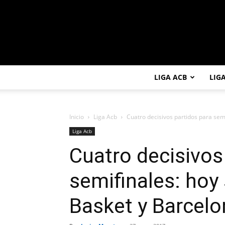
LIGA ACB
LIG
Inicio
Liga Acb
Cuatro decisivos partidos para semi
Liga Acb
Cuatro decisivos
semifinales: hoy 
Basket y Barcelo