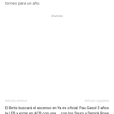
torneo para un año.
Anuncios
Artículo anterior
Artículo siguiente
El Betis buscará el ascenso en
Ya es oficial: Pau Gasol 3 años
la LEB y estar en ACB con una
con los Spurs y Derrick Rose