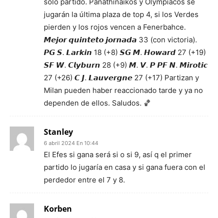
solo partido. Panathinaikos y Olympiacos se
jugarán la última plaza de top 4, si los Verdes
pierden y los rojos vencen a Fenerbahce.
𝙈𝙚𝙟𝙤𝙧 𝙦𝙪𝙞𝙣𝙩𝙚𝙩𝙤 𝙟𝙤𝙧𝙣𝙖𝙙𝙖 33 (con victoria).
𝙋𝙂 𝙎. 𝙇𝙖𝙧𝙠𝙞𝙣 18 (+8) 𝙎𝙂 𝙈. 𝙃𝙤𝙬𝙖𝙧𝙙 27 (+19)
𝙎𝙁 𝙒. 𝘾𝙡𝙮𝙗𝙪𝙧𝙣 28 (+9) 𝙈. 𝙑. 𝙋 𝙋𝙁 𝙉. 𝙈𝙞𝙧𝙤𝙩𝙞𝙘
27 (+26) 𝘾 𝙅. 𝙇𝙖𝙪𝙫𝙚𝙧𝙜𝙣𝙚 27 (+17) Partizan y
Milan pueden haber reaccionado tarde y ya no
dependen de ellos. Saludos. 🏀
Stanley
6 abril 2024 En 10:44
El Efes si gana será si o si 9, así q el primer
partido lo jugaría en casa y si gana fuera con el
perdedor entre el 7 y 8.
Korben