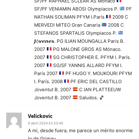
SF/PF RAPHAEL SCLEAR AS Mónaco
SF/PF VENIAMIN ABOSI Olympiacos P.
PF
NATHAN SOLIMAN PFYM I.París
2009 C
MERVEDI MITEO Gran Canaria
2008 C
STEFANOS SPARTALIS Olympiacos P.
𝙅ó𝙫𝙚𝙣𝙚𝙨. PG ILIAN MOUNGALLA Paris B.
2007
PG MALONE GROS AS Mónaco.
2007
SG CHRISTOPHER E. PFYM I. París.
2007
SG/SF YANNIS ALLARD PFYM I.
París 2007
PF HUGO Y. MOUKOURI PFYM
I. París. 2008
PF ERIC DEL CASTILLO
Joventut B. 2007
C IAN PLATTEEUW
Joventut B. 2007
Saludos.
🏀
Velickovic
6 abril 2024 En 23:45
A mi, desde fuera, me parece un mérito enorme
lo de Grimau.