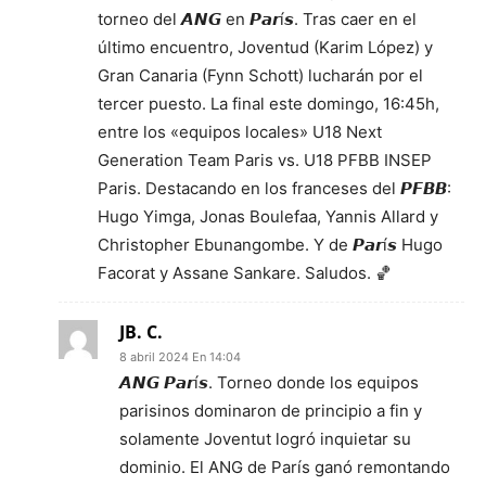
torneo del 𝘼𝙉𝙂 en 𝙋𝙖𝙧í𝙨. Tras caer en el
último encuentro, Joventud (Karim López) y
Gran Canaria (Fynn Schott) lucharán por el
tercer puesto. La final este domingo, 16:45h,
entre los «equipos locales» U18 Next
Generation Team Paris vs. U18 PFBB INSEP
Paris. Destacando en los franceses del 𝙋𝙁𝘽𝘽:
Hugo Yimga, Jonas Boulefaa, Yannis Allard y
Christopher Ebunangombe. Y de 𝙋𝙖𝙧í𝙨 Hugo
Facorat y Assane Sankare. Saludos. 🏀
JB. C.
8 abril 2024 En 14:04
𝘼𝙉𝙂 𝙋𝙖𝙧í𝙨. Torneo donde los equipos
parisinos dominaron de principio a fin y
solamente Joventut logró inquietar su
dominio. El ANG de París ganó remontando