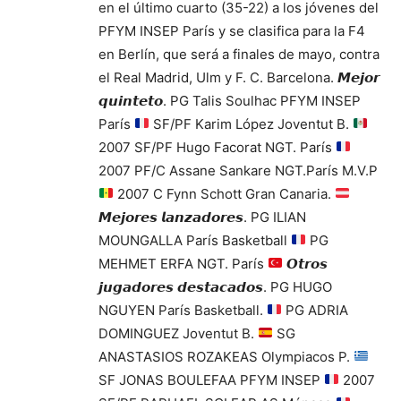
en el último cuarto (35-22) a los jóvenes del
PFYM INSEP París y se clasifica para la F4
en Berlín, que será a finales de mayo, contra
el Real Madrid, Ulm y F. C. Barcelona. 𝙈𝙚𝙟𝙤𝙧
𝙦𝙪𝙞𝙣𝙩𝙚𝙩𝙤. PG Talis Soulhac PFYM INSEP
París
SF/PF Karim López Joventut B.
2007 SF/PF Hugo Facorat NGT. París
2007 PF/C Assane Sankare NGT.París M.V.P
2007 C Fynn Schott Gran Canaria.
𝙈𝙚𝙟𝙤𝙧𝙚𝙨 𝙡𝙖𝙣𝙯𝙖𝙙𝙤𝙧𝙚𝙨. PG ILIAN
MOUNGALLA París Basketball
PG
MEHMET ERFA NGT. París
𝙊𝙩𝙧𝙤𝙨
𝙟𝙪𝙜𝙖𝙙𝙤𝙧𝙚𝙨 𝙙𝙚𝙨𝙩𝙖𝙘𝙖𝙙𝙤𝙨. PG HUGO
NGUYEN París Basketball.
PG ADRIA
DOMINGUEZ Joventut B.
SG
ANASTASIOS ROZAKEAS Olympiacos P.
SF JONAS BOULEFAA PFYM INSEP
2007