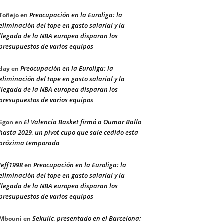
Preocupación en la Euroliga: la
Toñejo
en
eliminación del tope en gasto salarial y la
llegada de la NBA europea disparan los
presupuestos de varios equipos
Preocupación en la Euroliga: la
day
en
eliminación del tope en gasto salarial y la
llegada de la NBA europea disparan los
presupuestos de varios equipos
El Valencia Basket firmó a Oumar Ballo
Egon
en
hasta 2029, un pívot cupo que sale cedido esta
próxima temporada
Jeff1998
Preocupación en la Euroliga: la
en
eliminación del tope en gasto salarial y la
llegada de la NBA europea disparan los
presupuestos de varios equipos
Sekulic, presentado en el Barcelona:
Mbouni
en