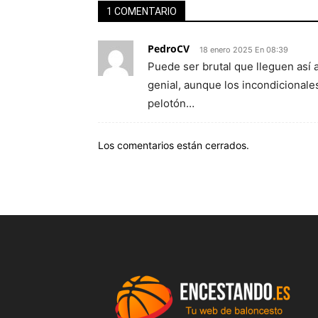
1 COMENTARIO
PedroCV
18 enero 2025 En 08:39
Puede ser brutal que lleguen así a
genial, aunque los incondicionale
pelotón…
Los comentarios están cerrados.