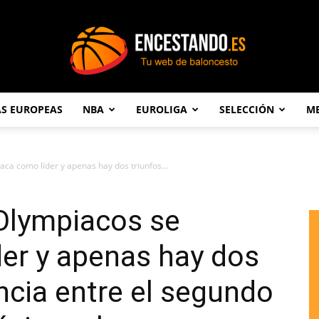
AS EUROPEAS
NBA
EUROLIGA
SELECCIÓN
ME
Encestando.es
taca como líder y apenas hay dos triunfos...
 Olympiacos se
er y apenas hay dos
ancia entre el segundo