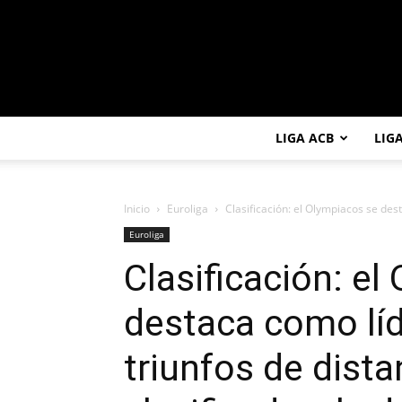
LIGA ACB
LIG
Inicio
Euroliga
Clasificación: el Olympiacos se des
Euroliga
Clasificación: el
destaca como líd
triunfos de dist