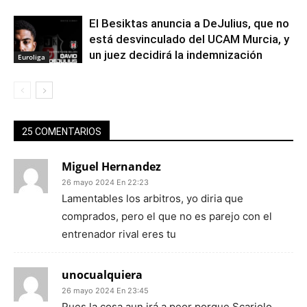
El Besiktas anuncia a DeJulius, que no
está desvinculado del UCAM Murcia, y
un juez decidirá la indemnización
Euroliga
25 COMENTARIOS
Miguel Hernandez
26 mayo 2024 En 22:23
Lamentables los arbitros, yo diria que
comprados, pero el que no es parejo con el
entrenador rival eres tu
unocualquiera
26 mayo 2024 En 23:45
Pues la cosa aun irá a peor porque Scariolo