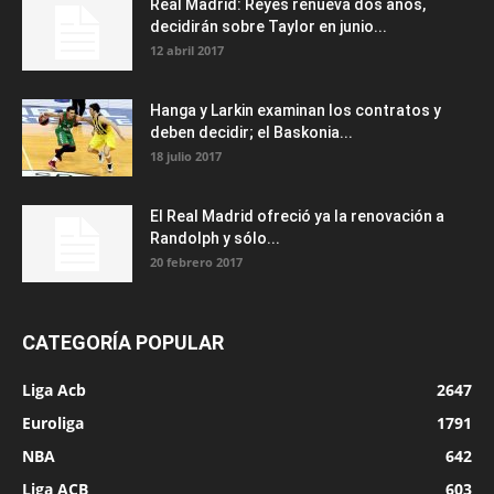
Real Madrid: Reyes renueva dos años,
decidirán sobre Taylor en junio...
12 abril 2017
Hanga y Larkin examinan los contratos y
deben decidir; el Baskonia...
18 julio 2017
El Real Madrid ofreció ya la renovación a
Randolph y sólo...
20 febrero 2017
CATEGORÍA POPULAR
Liga Acb
2647
Euroliga
1791
NBA
642
Liga ACB
603