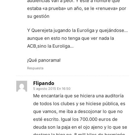
audiencias van a peor. Y este a hombre que
estaba «a prueba» un año, se le «renueva» por
su gestión
Y Querejeta jugando la Euroliga y quejándose…
aunque en esto no tenga que ver nada la
ACB,sino la Euroliga…
¡Qué panorama!
Respuesta
Flipando
5 agosto 2015 En 16:50
Me encantaría que se hiciera una auditoría
de todos los clubes y se hiciese pública, es
que vamos, me iba a descojonar lo que no
esté escrito. Igual los 700.000 euros de
deuda son la paja en el ojo ajeno y lo que se
destapa la biga no, 8 mill kilos de hormigón