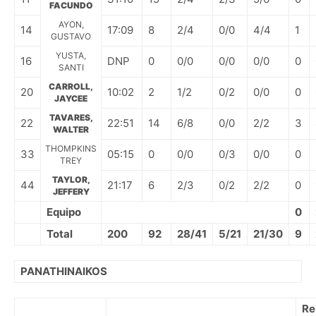
FACUNDO
AYON,
14
17:09
8
2/4
0/0
4/4
1
GUSTAVO
YUSTA,
16
DNP
0
0/0
0/0
0/0
0
SANTI
CARROLL,
20
10:02
2
1/2
0/2
0/0
0
JAYCEE
TAVARES,
22
22:51
14
6/8
0/0
2/2
3
WALTER
THOMPKINS
33
05:15
0
0/0
0/3
0/0
0
TREY
TAYLOR,
44
21:17
6
2/3
0/2
2/2
0
JEFFERY
Equipo
0
Total
200
92
28/41
5/21
21/30
9
PANATHINAIKOS
Re