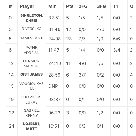
#
Player
Min
Pts
2FG
3FG
T1
O
SINGLETON,
0
32:51
5
1/5
1/5
0/0
2
CHRIS
3
RIVERS, KC
31:46
12
0/0
4/6
0/0
1
5
JAMES, MIKE
24:08
23
7/7
1/9
6/6
0
PAYNE,
6
11:47
5
1/4
0/0
3/4
2
ADREIAN
DENMON,
12
24:40
11
4/6
1/5
0/0
2
MARCUS
14
GIST JAMES
28:59
6
3/7
0/2
0/0
4
VOUGIOUKAS
15
DNP
0
0/0
0/0
0/0
0
IAN
LEKAVICIUS,
19
03:37
0
0/1
0/0
0/0
0
LUKAS
GABRIEL,
22
06:23
3
0/0
1/2
0/0
0
KENNY
LOJESKI,
24
10:51
0
0/3
0/1
0/0
0
MATT