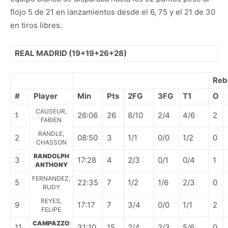
flojo 5 de 21 en lanzamientos desde el 6, 75 y el 21 de 30
en tiros libres.
REAL MADRID (19+19+26+28)
Reb
#
Player
Min
Pts
2FG
3FG
T1
O
CAUSEUR,
1
26:06
26
8/10
2/4
4/6
2
FABIEN
RANDLE,
2
08:50
3
1/1
0/0
1/2
0
CHASSON
RANDOLPH
3
17:28
4
2/3
0/1
0/4
1
ANTHONY
FERNANDEZ,
5
22:35
7
1/2
1/6
2/3
0
RUDY
REYES,
9
17:17
7
3/4
0/0
1/1
2
FELIPE
CAMPAZZO
11
31:10
15
2/4
2/3
5/6
0