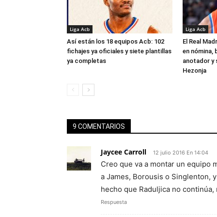
Liga Acb
Liga Acb
Así están los 18 equipos Acb: 102
El Real Madr
fichajes ya oficiales y siete plantillas
en nómina, 
ya completas
anotador y s
Hezonja
9 COMENTARIOS
Jaycee Carroll
12 julio 2016 En 14:04
Creo que va a montar un equipo m
a James, Borousis o Singlenton, 
hecho que Raduljica no continúa,
Respuesta