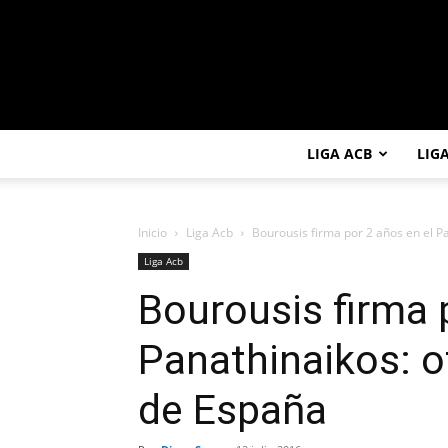
LIGA ACB
LIG
Inicio
Liga Acb
Bourousis firma por 2 años en el Pan
Liga Acb
Bourousis firma 
Panathinaikos: ot
de España