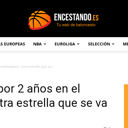
AS EUROPEAS
NBA
EUROLIGA
SELECCIÓN
ME
Encestando.es
athinaikos: otra estrella que se...
por 2 años en el
ra estrella que se va