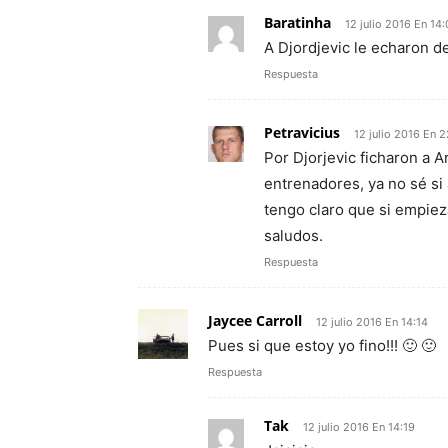
Baratinha
12 julio 2016 En 14
A Djordjevic le echaron d
Respuesta
Petravicius
12 julio 2016 En 
Por Djorjevic ficharon a A
entrenadores, ya no sé si 
tengo claro que si empiez
saludos.
Respuesta
Jaycee Carroll
12 julio 2016 En 14:14
Pues si que estoy yo fino!!! 🙂 🙂
Respuesta
Tak
12 julio 2016 En 14:19