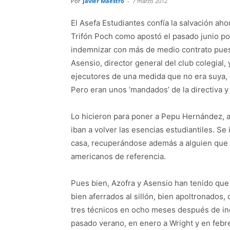
Por
Javier Maestro
-
7 marzo 2012
El Asefa Estudiantes confía la salvación aho
Trifón Poch como apostó el pasado junio po
indemnizar con más de medio contrato pues
Asensio, director general del club colegial,
ejecutores de una medida que no era suya,
Pero eran unos ‘mandados’ de la directiva y
Lo hicieron para poner a Pepu Hernández, a
iban a volver las esencias estudiantiles. Se 
casa, recuperándose además a alguien que
americanos de referencia.
Pues bien, Azofra y Asensio han tenido que
bien aferrados al sillón, bien apoltronados
tres técnicos en ocho meses después de ind
pasado verano, en enero a Wright y en febre