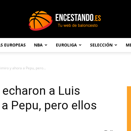
AS EUROPEAS
NBA
EUROLIGA
SELECCIÓN
ME
Encestando.es
imiro y ahora a Pepu, pero...
 echaron a Luis
 a Pepu, pero ellos