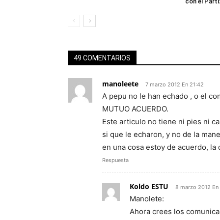
con el Part
49 COMENTARIOS
manoleete
7 marzo 2012 En 21:42
A pepu no le han echado , o el c
MUTUO ACUERDO.
Este articulo no tiene ni pies ni c
si que le echaron, y no de la ma
en una cosa estoy de acuerdo, la
Respuesta
Koldo ESTU
8 marzo 2012 En 
Manolete:
Ahora crees los comunic