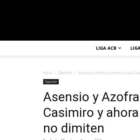
LIGA ACB
LIG
Inicio
Opinión
Asensio y Azofra echaron a Luis Cas
Opinión
Asensio y Azofra
Casimiro y ahora
no dimiten