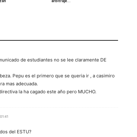
izán
arbitraje...
omunicado de estudiantes no se lee claramente DE
abeza. Pepu es el primero que se queria ir , a casimiro
nera mas adecuada.
 directiva la ha cagado este año pero MUCHO.
01:41
ados del ESTU?