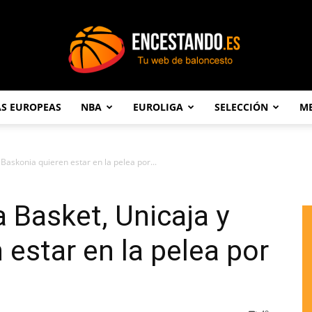
AS EUROPEAS
NBA
EUROLIGA
SELECCIÓN
ME
Encestando.es
 Baskonia quieren estar en la pelea por...
a Basket, Unicaja y
 estar en la pelea por