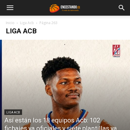
Inicio
Liga Acb
Página 263
LIGA ACB
LIGA ACB
Así están los 18 equipos Acb: 102
fichajes ya oficiales y siete plantillas ya