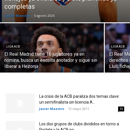
completas
Javier Maestro
-
5 agosto 2026
LIGA ACB
LIGA ACB
El Real Madrid tiene 16 jugadores ya en
El Real Ma
nómina, busca un escolta anotador y sigue sin
derechos 
liberar a Hezonja
Llull; fic
La crisis de la ACB paraliza dos temas clave:
un semifinalista sin licencia A...
Javier Maestro
-
12 mayo 2011
15
Los dos grupos de clubs divididos en torno a
Portela y la ACB no...